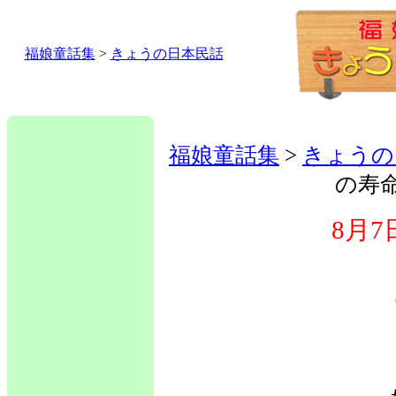
福娘童話集
>
きょうの日本民話
福娘童話集
>
きょうの
の寿
8月