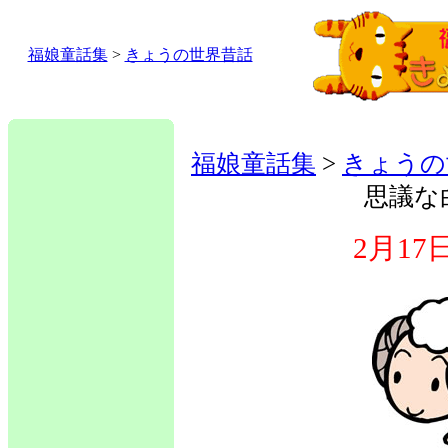
福娘童話集
>
きょうの世界昔話
福娘童話集
>
きょうの
思議な
2月1