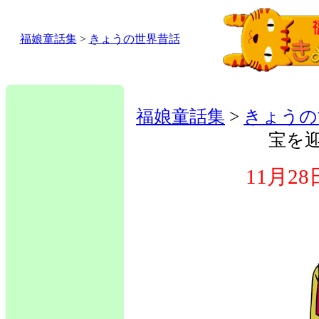
福娘童話集
>
きょうの世界昔話
福娘童話集
>
きょうの
宝を
11月2