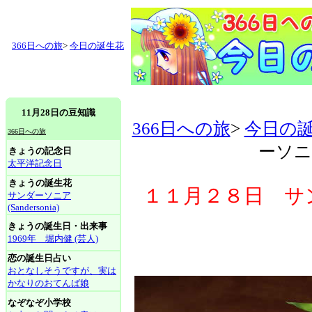
366日への旅
>
今日の誕生花
11月28日の豆知識
366日への旅
>
今日の
366日への旅
ーソニア(
きょうの記念日
太平洋記念日
きょうの誕生花
１１月２８日 サンダー
サンダーソニア
(Sandersonia)
きょうの誕生日・出来事
1969年 堀内健 (芸人)
恋の誕生日占い
おとなしそうですが、実は
かなりのおてんば娘
なぞなぞ小学校