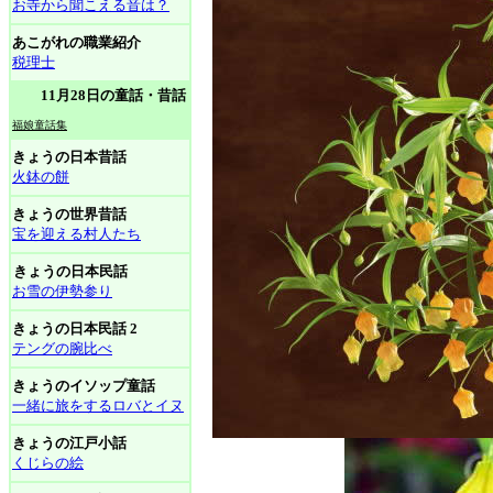
お寺から聞こえる音は？
あこがれの職業紹介
税理士
11月28日の童話・昔話
福娘童話集
きょうの日本昔話
火鉢の餅
きょうの世界昔話
宝を迎える村人たち
きょうの日本民話
お雪の伊勢参り
きょうの日本民話 2
テングの腕比べ
きょうのイソップ童話
一緒に旅をするロバとイヌ
きょうの江戸小話
くじらの絵