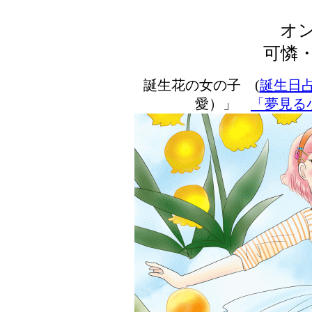
オ
可憐
誕生花の女の子 (
誕生日
愛）」
「夢見る