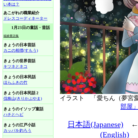
い本は？
あこがれの職業紹介
ドレスコーディネーター
1月23日の童話・昔話
福娘童話集
きょうの日本昔話
カニの相撲(すもう)
きょうの世界昔話
キツネとネコ
きょうの日本民話
ほらふきの竹
きょうの日本民話 2
イラスト 「愛ちん（夢
伐株山(きりかぶやま)
部屋
きょうのイソップ童話
ハチとヘビ
日本語(Japanese)
きょうの江戸小話
カッパを釣ろう
(English)