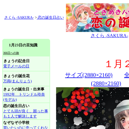
さくら -SAKURA-
>
恋の誕生日占い
さくら -SAKURA-
1月23日の豆知識
366日への旅
きょうの記念日
１月
電子メールの日
サイズ(2880×2160)
全
きょうの誕生花
万両(まんりょう)
(2880×2160)
きょうの誕生日・出来事
1992年 トリンドル玲奈
(モデル)
恋の誕生日占い
とても頭が良く、困った事
も１人で解決します
なぞなぞ小学校
買いたいのに売ってくれな