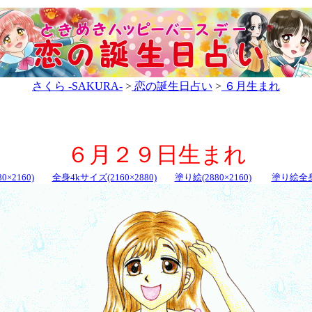
さくら -SAKURA-
>
恋の誕生日占い
>
６月生まれ
６月２９日生まれ
0×2160)
全身4kサイズ(2160×2880)
塗り絵(2880×2160)
塗り絵全身(