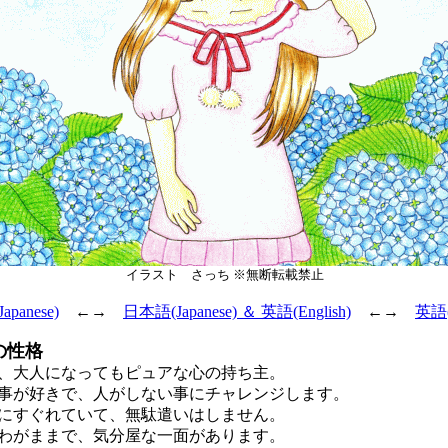
イラスト さっち ※無断転載禁止
panese)
←→
日本語(Japanese) ＆ 英語(English)
←→
英語(E
の性格
、大人になってもピュアな心の持ち主。
が好きで、人がしない事にチャレンジします。
にすぐれていて、無駄遣いはしません。
わがままで、気分屋な一面があります。