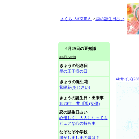
さくら -SAKURA-
>
恋の誕生日占い
6月29日の豆知識
366日への旅
きょうの記念日
星の王子様の日
4kサイズ(288
きょうの誕生花
紫陽花(あじさい)
きょうの誕生日・出来事
1976年 井川遥 (女優)
恋の誕生日占い
心優しく、大人になっても
ピュアな心の持ち主
なぞなぞ小学校
服がしましまの県は？