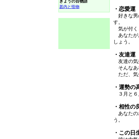
きょうの百物語
甚内と怪物
・恋愛運
好きな男の
す。
気が付くと
あなたがお
しょう。
・友達運
友達の気持
そんなあな
ただ、気分
・運勢の
３月と６
・相性の
あなたのわ
う。
・この日