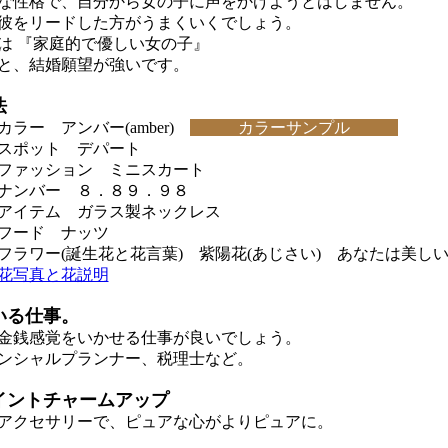
性格で、自分から女の子に声をかけようとはしません。
をリードした方がうまくいくでしょう。
 『家庭的で優しい女の子』
と、結婚願望が強いです。
法
ラー アンバー(amber)
カラーサンプル
スポット デパート
ファッション ミニスカート
ナンバー ８．８９．９８
アイテム ガラス製ネックレス
フード ナッツ
ラワー(誕生花と花言葉) 紫陽花(あじさい) あなたは美し
花写真と花説明
いる仕事。
銭感覚をいかせる仕事が良いでしょう。
ンシャルプランナー、税理士など。
イントチャームアップ
クセサリーで、ピュアな心がよりピュアに。