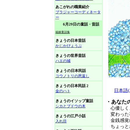
あこがれの職業紹介
ブラジャーコーディネータ
ー
6月29日の童話・昔話
福娘童話集
きょうの日本昔話
かじかびょうぶ
きょうの世界昔話
ハエの城
きょうの日本民話
コウノトリの恩返し
きょうの日本民話 2
日本語(Ja
金のハト
きょうのイソップ童話
・あなた
シカとブドウの木
心優しく
変わった事
きょうの江戸小話
金銭感覚
入れ目
ちょっと