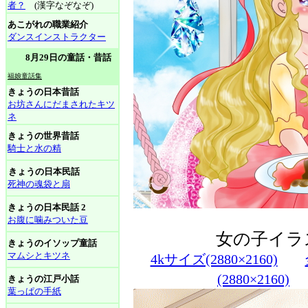
者？
(漢字なぞなぞ)
あこがれの職業紹介
ダンスインストラクター
8月29日の童話・昔話
福娘童話集
きょうの日本昔話
お坊さんにだまされたキツ
ネ
きょうの世界昔話
騎士と水の精
きょうの日本民話
死神の魂袋と扇
きょうの日本民話 2
お腹に噛みついた豆
女の子イラ
きょうのイソップ童話
マムシとキツネ
4kサイズ(2880×2160)
(2880×2160)
きょうの江戸小話
葉っぱの手紙