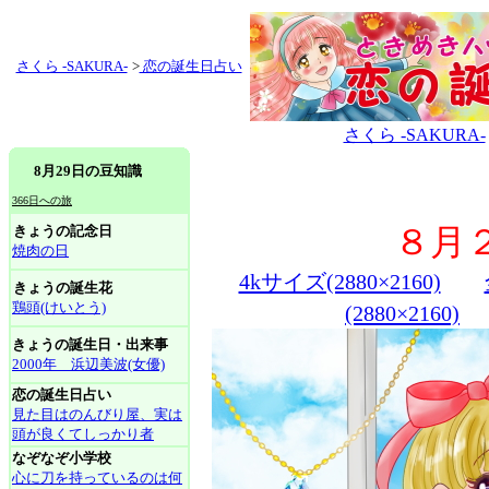
さくら -SAKURA-
>
恋の誕生日占い
さくら -SAKURA-
8月29日の豆知識
366日への旅
きょうの記念日
８月
焼肉の日
4kサイズ(2880×2160)
きょうの誕生花
鶏頭(けいとう)
(2880×2160)
きょうの誕生日・出来事
2000年 浜辺美波(女優)
恋の誕生日占い
見た目はのんびり屋、実は
頭が良くてしっかり者
なぞなぞ小学校
心に刀を持っているのは何