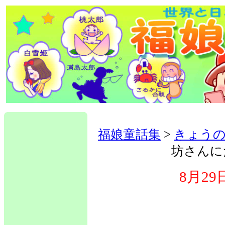
福娘童話集
>
きょうの
坊さんに
8月2