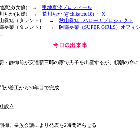
甲地夏波(女優) →
甲地夏波プロフィール
荒川ちか(女優) →
荒川ちか (@chikatetu18) ・ X
 秋山眞緒（タレント） →
秋山眞緒 - ハロー！プロジェクト
 阿部夢梨（タレント） →
阿部夢梨（SUPER GiRLS）オフ
」
妾・静御前が安達新三郎の家で男子を出産するが、頼朝の命に
門が着工から30年目で完成
社設立
崩御。皇族会議により発表を2時間遅らせる