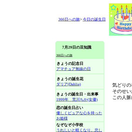
366日への旅
>
今日の誕生日
7月29日の豆知識
366日への旅
きょうの記念日
アマチュア無線の日
きょうの誕生花
ダリア(Dahlia)
気どりのな
そのせい
きょうの誕生日・出来事
この人脈に
1999年 荒川ちか(女優)
恋の誕生日占い
優しくピュアな心を持った
お姫様
なぞなぞ小学校
うれしいと軽くなり、悲し