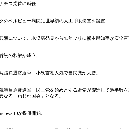
ナチス党首に就任
クのベルビュー病院に世界初の人工呼吸装置を設置
貝類について、水俣病発見から41年ぶりに熊本県知事が安全宣
訴訟の和解が成立。
議院議員通常選挙。小泉首相人気で自民党が大勝。
議院議員通常選挙。民主党を始めとする野党が躍進して過半数を
異なる「ねじれ国会」となる。
 Windows 10が提供開始。