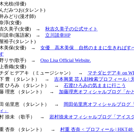
鈴木光枝(俳優)
せんだみつお(タレント)
若井みどり(漫才師)
奈淳(女優)
秋吉久美子(女優) →
秋吉久美子の公式サイト
立川談幸(落語家) →
立川談幸HP
三屋裕子(タレント)
高木美保(女優) →
女優 高木美保 自然のままに生きればす
す
小野リサ(歌手) →
Ono Lisa Official Website.
坂上香織(女優)
 マチダ ヒデアキ （ミュージシャン） →
マチダヒデアキ on W
瀬下 豊 （タレント） →
吉本興業 芸人顔検索プロフィール | 
 石渡 ひろみ （タレント） →
石渡ひろみの気ままに行こう
 加藤 理恵 （タレント） →
加藤理恵オフィシャルブログ「か
 岡田 佑里恵 （タレント） →
岡田佑里恵オフィシャルブログ
ィ」
岩村 捺未 （歌手） →
岩村捺未オフィシャルブログ「アイス
 村重 杏奈 （タレント） →
村重 杏奈 < プロフィール | HKT48 O