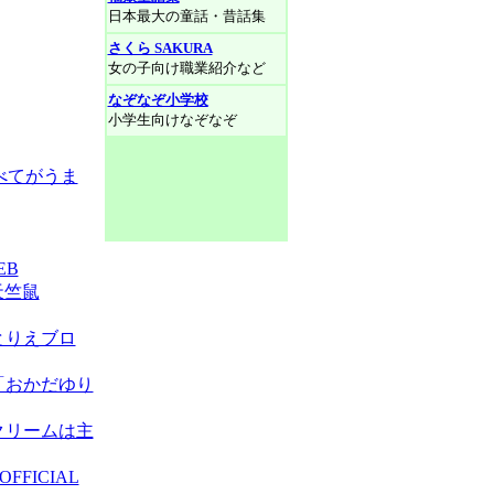
日本最大の童話・昔話集
さくら SAKURA
女の子向け職業紹介など
なぞなぞ小学校
小学生向けなぞなぞ
べてがうま
EB
天竺鼠
とりえブロ
「おかだゆり
クリームは主
FFICIAL