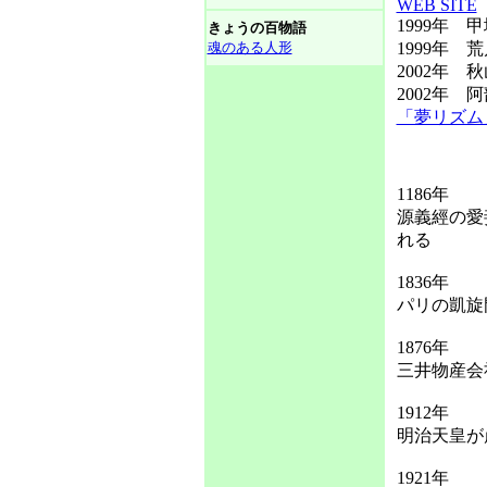
WEB SITE
1999年 
きょうの百物語
魂のある人形
1999年 
2002年
2002年
「夢リズム
1186年
源義經の愛
れる
1836年
パリの凱旋
1876年
三井物産会
1912年
明治天皇が
1921年