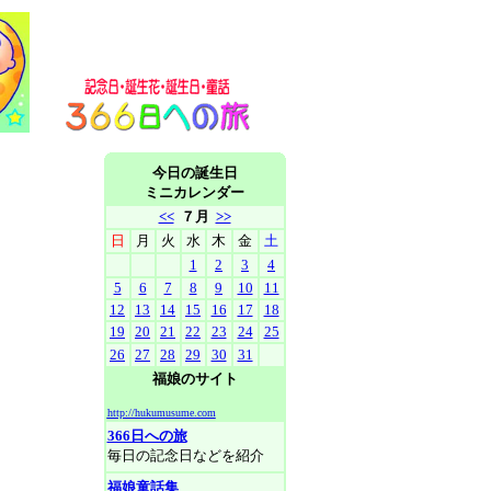
今日の誕生日
ミニカレンダー
<<
７月
>>
日
月
火
水
木
金
土
1
2
3
4
5
6
7
8
9
10
11
12
13
14
15
16
17
18
19
20
21
22
23
24
25
26
27
28
29
30
31
福娘のサイト
http://hukumusume.com
366日への旅
毎日の記念日などを紹介
福娘童話集