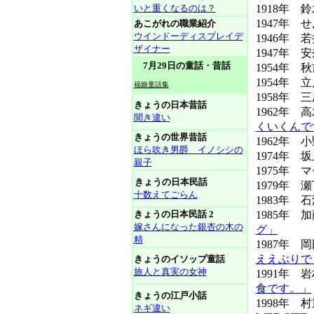
いと重くなるのは？
1918年 
1947年 
あこがれの職業紹介
ウインドーディスプレイデ
1946年 
ザイナー
1947年 安
7月29日の童話・昔話
1954年 
1954年 
福娘童話集
1958年 
きょうの日本昔話
1962年 
聞き違い
くいくんで
きょうの世界昔話
1962年 
ほら吹き男爵 イノシシの
1974年 
親子
1975年
きょうの日本民話
1979年 
十数えてごらん
1983年
きょうの日本民話 2
1985年
嫁さんになった銀杏の木の
グ」
精
1987年
ええぶりで
きょうのイソップ童話
旅人と真実の女神
1991年 
食です。」
きょうの江戸小話
1998年
ネギ違い