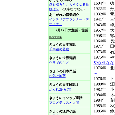
1604年 徳
点を取ると、大きくなる動
1922年 
物は？
(漢字なぞなぞ)
1932年 
あこがれの職業紹介
1941年 
インテリアプランナー・デ
ザイナー
1943年 峰
1957年 
7月17日の童話・昔話
1958年 篠
福娘童話集
1964年 
きょうの日本昔話
1971年 
千両箱の昼寝
1973年 
1975年
きょうの世界昔話
やなせなな
ウサギのツノ
1976年
きょうの日本民話
～
お化け地蔵
1976年
1980年
きょうの日本民話 2
かくれ蓑(みの)
1982年 
1984年 
きょうのイソップ童話
1984年 
プロメテウスと人間
1985年
1985年 
きょうの江戸小話