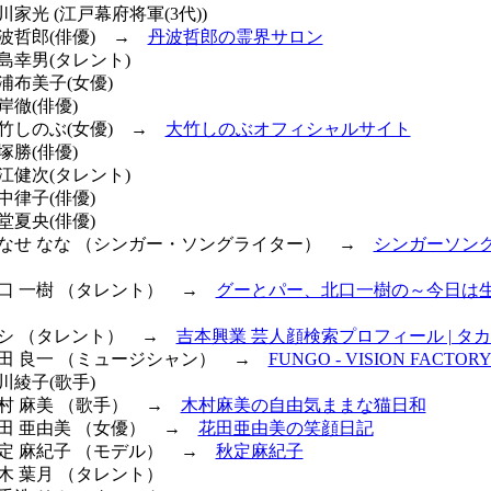
川家光 (江戸幕府将軍(3代))
丹波哲郎(俳優) →
丹波哲郎の霊界サロン
青島幸男(タレント)
三浦布美子(女優)
岸徹(俳優)
大竹しのぶ(女優) →
大竹しのぶオフィシャルサイト
塚勝(俳優)
長江健次(タレント)
田中律子(俳優)
石堂夏央(俳優)
 やなせ なな （シンガー・ソングライター） →
シンガーソン
 北口 一樹 （タレント） →
グーとパー、北口一樹の～今日は
 トシ （タレント） →
吉本興業 芸人顔検索プロフィール | タ
 江田 良一 （ミュージシャン） →
FUNGO - VISION FACTOR
小川綾子(歌手)
木村 麻美 （歌手） →
木村麻美の自由気ままな猫日和
花田 亜由美 （女優） →
花田亜由美の笑顔日記
 秋定 麻紀子 （モデル） →
秋定麻紀子
鈴木 葉月 （タレント）