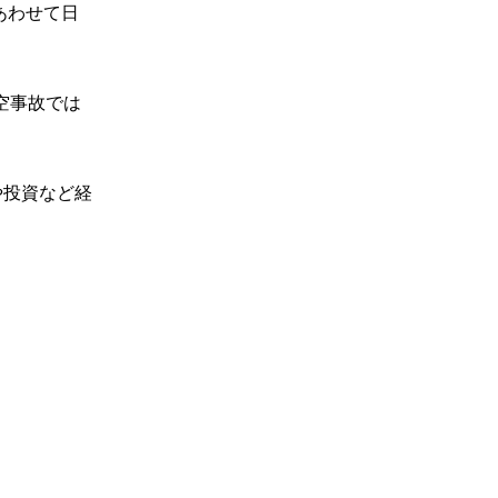
あわせて日
空事故では
や投資など経