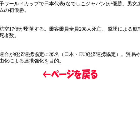
子ワールドカップで日本代表(なでしこジャパン)が優勝。男女
ムの初優勝。
航空17便が墜落する。乗客乗員全員298人死亡。 撃墜による航
死者数。
連合が経済連携協定に署名（日本・EU経済連携協定）。貿易
由化による連携強化を目的。