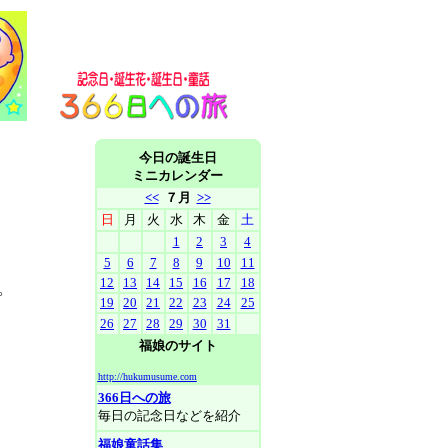
今日の誕生日
ミニカレンダー
<<
７月
>>
日
月
火
水
木
金
土
1
2
3
4
5
6
7
8
9
10
11
12
13
14
15
16
17
18
。
19
20
21
22
23
24
25
26
27
28
29
30
31
福娘のサイト
http://hukumusume.com
366日への旅
毎日の記念日などを紹介
福娘童話集