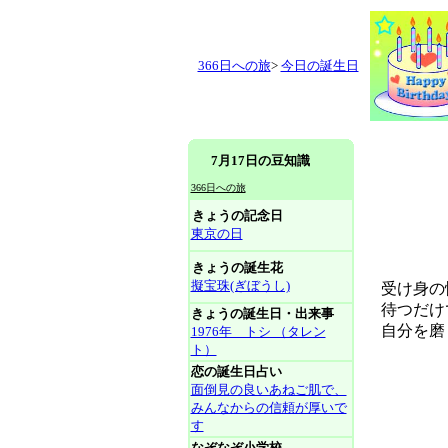
366日への旅
>
今日の誕生日
7月17日の豆知識
366日への旅
きょうの記念日
東京の日
きょうの誕生花
擬宝珠(ぎぼうし)
受け身の性
待つだけ
きょうの誕生日・出来事
自分を磨
1976年 トシ （タレン
ト）
恋の誕生日占い
面倒見の良いあねご肌で、
みんなからの信頼が厚いで
す
なぞなぞ小学校