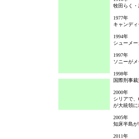
牧田らく・
1977年
キャンディ
1994年
シューメー
1997年
ソニーがメ
1998年
国際刑事裁
2000年
シリアで、
が大統領に
2005年
知床半島が
2011年