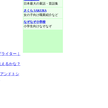
日本最大の童話・昔話集
さくら SAKURA
女の子向け職業紹介など
なぞなぞ小学校
小学生向けなぞなぞ
グライター｜
生えるかな？
カアンドトシ
Y