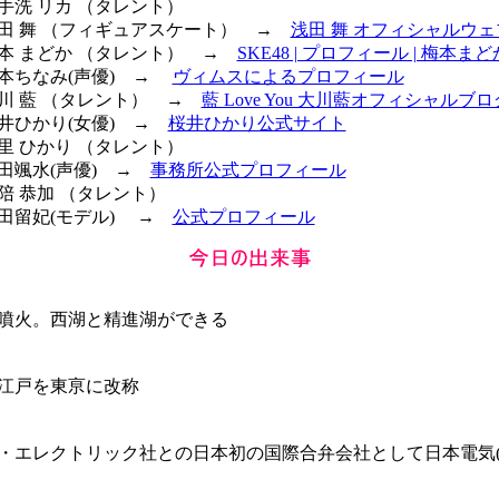
御手洗 リカ （タレント）
 浅田 舞 （フィギュアスケート） →
浅田 舞 オフィシャルウ
 梅本 まどか （タレント） →
SKE48 | プロフィール | 梅本まど
 橋本ちなみ(声優) →
ヴィムスによるプロフィール
大川 藍 （タレント） →
藍 Love You 大川藍オフィシャルブロ
桜井ひかり(女優) →
桜井ひかり公式サイト
菊里 ひかり （タレント）
松田颯水(声優) →
事務所公式プロフィール
安陪 恭加 （タレント）
 豊田留妃(モデル) →
公式プロフィール
噴火。西湖と精進湖ができる
江戸を東亰に改称
・エレクトリック社との日本初の国際合弁会社として日本電気(N