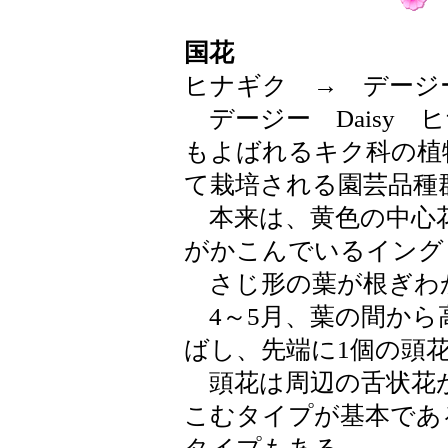
国花
ヒナギク → デージ
デージー Daisy 
もよばれるキク科の植
て栽培される園芸品種
本来は、黄色の中心
がかこんでいるイング
さじ形の葉が根ぎわ
4～5月、葉の間から高
ばし、先端に1個の頭
頭花は周辺の舌状花が
こむタイプが基本であ