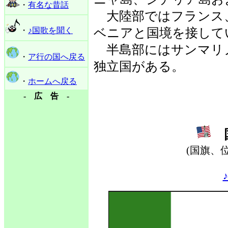
・
有名な昔話
大陸部ではフランス
・
♪国歌を聞く
ベニアと国境を接して
半島部にはサンマリノ
・
ア行の国へ戻る
独立国がある。
・
ホームへ戻る
- 広 告 -
国
(国旗、