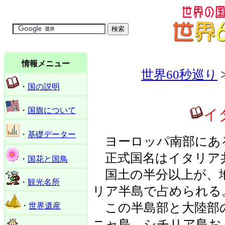
情報メニュー
世界60秒巡り
・
国の説明
・
国旗について
イタ
・
基礎データー
ヨーロッパ南部にあ
正式国名はイタリア
・
国花と国鳥
国土の半分以上が、
・
観光名所
リア半島で占められる
この半島部と大陸部
・
世界遺産
ニャ島、シチリア島お