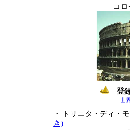
コロ
登録
世
・ トリニタ・ディ・
き)