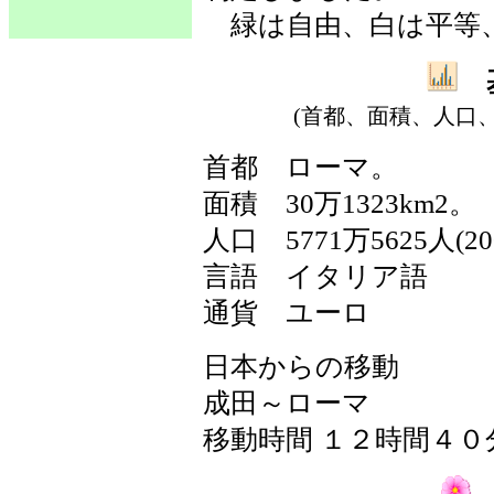
緑は自由、白は平等
基
(首都、面積、人口
首都
ローマ。
面積
30万1323km2。
人口
5771万5625人(2
言語
イタリア語
通貨
ユーロ
日本からの移動
成田～ローマ
移動時間 １２時間４０