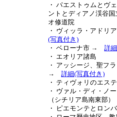
・ パエストゥムとヴ
ントとディアノ渓谷国
オ修道院
・ ヴィッラ・アドリ
(写真付き)
・ ベローナ市 →
詳細
・ エオリア諸島
・ アッシージ、聖フ
→
詳細(写真付き)
・ ティヴォリのエス
・ ヴァル・ディ・ノ
（シチリア島南東部）
・ ピエモンテとロン
・ ローマ歴史地区、