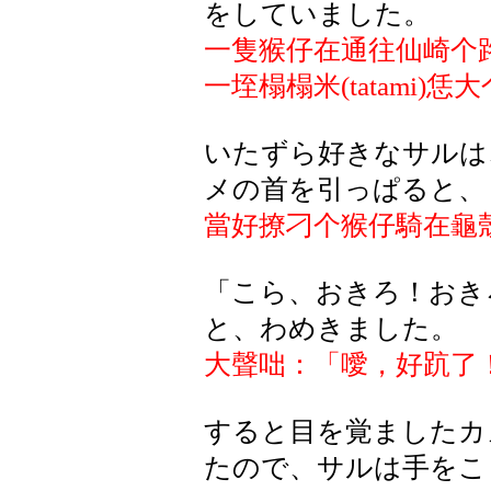
をしていました
。
一隻猴仔在通往仙崎个
一
垤榻榻米
(tatami)
恁大
いたずら好きなサルは
メの首を引っぱると、
當好撩刁个猴仔騎在龜
「
こら
、
おきろ
！
おき
と
、
わめきました
。
大聲咄：「噯，好
䟘
了
すると
目
を
覚
ましたカ
たので
、
サルは
手
をこ