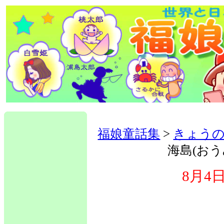
福娘童話集
>
きょう
海島(お
8月4