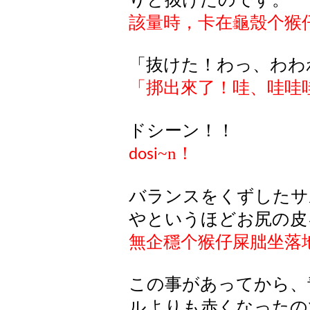
該量時，卡在龜殼个猴
「抜けた！わっ、わわ
「
挷
出來了！哇、哇哇
ドシーン！！
~n
！
dosi
バランスをくずしたサ
やというほどお尻の皮
無企穩个猴仔屎
朏
坐落
この事があってから、
ルよりも赤くなったの