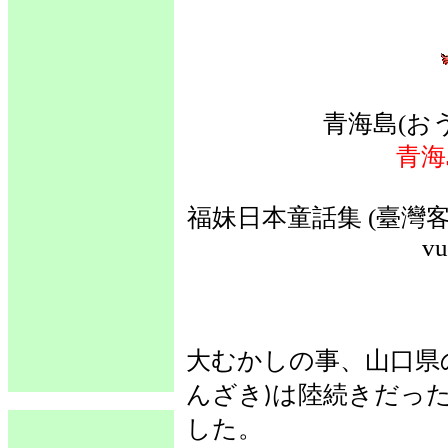
青海島(お
青海
福妹日本童話集 (臺灣客語
vu
大むかしの事、山口県
んざき
は陸続きだっ
)
した。