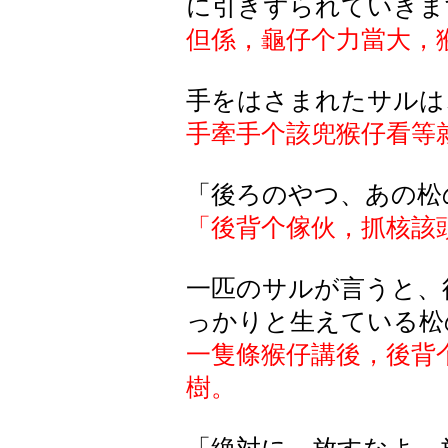
に引きずられていきま
但係，龜仔个力當大，
手をはさまれたサルは
手牽手个該兜猴仔看等
「後ろのやつ、あの松
「後背个傢伙，抓核該
一匹のサルが言うと、
っかりと生えている松
一隻條猴仔講後，後背
樹。