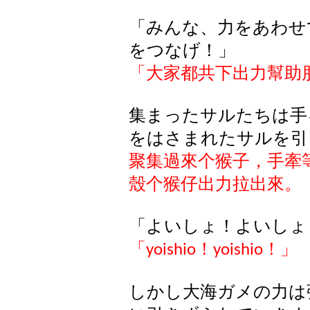
「みんな、力をあわせ
をつなげ！」
「大家都共下出力幫助
集まったサルたちは手
をはさまれたサルを引
聚集過來个猴子，手牽
殼个猴仔出力拉出來。
「よいしょ！よいしょ
「
！
！」
yoishio
yoishio
しかし大海ガメの力は