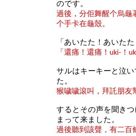
のです
。
過後，分佢舞醒个烏龜
个手卡在龜殼。
「あいたた！あいたた
「還痛！還痛！
！
uki-
uk
サルはキーキーと泣い
た。
猴
噦噦滾叫
，拜託朋友
するとその
声
を
聞
きつ
まって
来
ました
。
過後聽到該聲，有二百