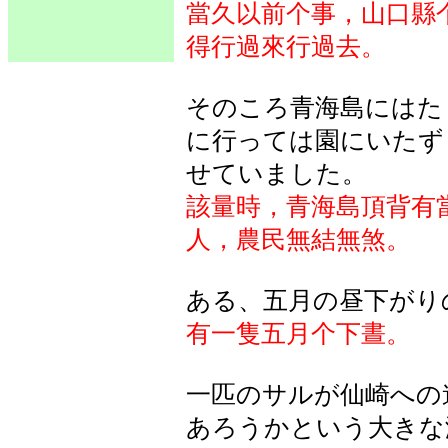
當久以前个事，山口縣
得行過來行過去。
そのころ青海島にはた
に行っては園にいたず
せていました。
該量時，青海島頂背有
人，農民無結無煞。
ある
、五月
の
昼下
がり
有一隻五月个下晝。
一匹
のサルが
仙崎
への
あろうかという
大
きな