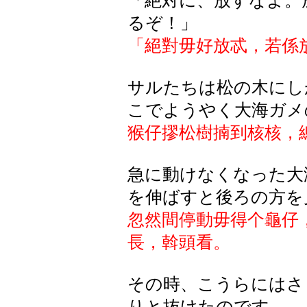
「絶対に、放すなよ。
るぞ！」
「絕對毋好放忒，若係
サルたちは松の木にし
こでようやく大海ガメ
猴仔摎松樹
揇到
核核，
急に動けなくなった大
を伸ばすと後ろの方を
忽然間停動毋得个龜仔
長，斡頭看。
その時、こうらにはさ
りと抜けたのです。