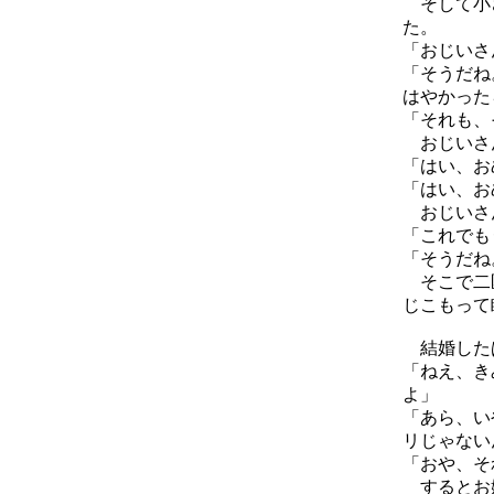
そして小さ
た。
「おじいさ
「そうだね
はやかった
「それも、
おじいさん
「はい、お
「はい、お
おじいさん
「これでも
「そうだね
そこで二匹
じこもって
結婚したば
「ねえ、き
よ」
「あら、い
リじゃない
「おや、そ
するとお