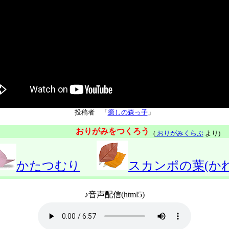
投稿者 「
癒しの森っ子
」
おりがみをつくろう
(
おりがみくらぶ
より)
かたつむり
スカンポの葉(かれ
♪音声配信(html5)