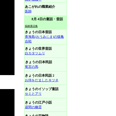
あこがれの職業紹介
医師
8月 4日の童話・昔話
福娘童話集
きょうの日本昔話
青海島(おうみじま)の猿亀
合戦
きょうの世界昔話
白カタツムリ
きょうの日本民話
竜宮の馬
きょうの日本民話 2
お侍をだましたキツネ
きょうのイソップ童話
セミとアリ
きょうの江戸小話
昼間の幽霊
きょうの百物語