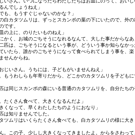
じいさん。いつになったらわたしたちはお皿にのって、おいし
るんでしょうねえ」
でも、もうすぐじゃないのかな？」
白カタツムリは、ずっとスカンポの葉の下にいたので、外の
のです。
皿の上に、のりたいものねえ」
にかく、お城のごちそうになれるなんて、大した事だからなあ
匹は、ごちそうになるという事が、どういう事か知らなかっ
いたら、誰かのごちそうになって食べられてしまう事を、楽
ませんからね。
おじいさん。うちには、子どもがいませんねえ」
。もうわしらも年寄りだから、どこかのカタツムリを子どもに
は同じスカンポの森にいる普通のカタツムリを、自分たちの
。たくさん食べて、大きくなるんだよ」
きくなって、早くわたしたちのようにおなり」
匹は知りませんでした。
ツムリはいくらたくさん食べても、白カタツムリの様に大き
ん。この子、少しし大きくなってきましたよ。からをさわって