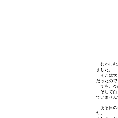
むかしむか
ました。
そこは大き
だったので
でも、今は
そして白カ
ていません
ある日の事
た。