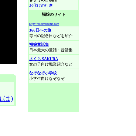
お化けの行進
福娘のサイト
http://hukumusume.com
366日への旅
毎日の記念日などを紹介
福娘童話集
日本最大の童話・昔話集
さくら SAKURA
女の子向け職業紹介など
なぞなぞ小学校
小学生向けなぞなぞ
は)