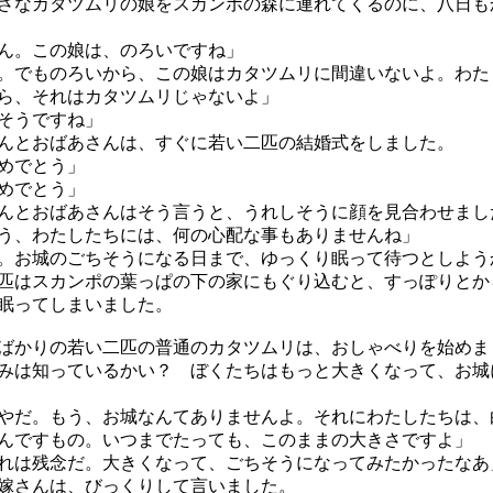
なカタツムリの娘をスカンポの森に連れてくるのに、八日も
ん。この娘は、のろいですね」
。でものろいから、この娘はカタツムリに間違いないよ。わた
ら、それはカタツムリじゃないよ」
そうですね」
とおばあさんは、すぐに若い二匹の結婚式をしました。
めでとう」
めでとう」
とおばあさんはそう言うと、うれしそうに顔を見合わせまし
う、わたしたちには、何の心配な事もありませんね」
。お城のごちそうになる日まで、ゆっくり眠って待つとしよう
はスカンポの葉っぱの下の家にもぐり込むと、すっぽりとか
眠ってしまいました。
かりの若い二匹の普通のカタツムリは、おしゃべりを始めま
みは知っているかい？ ぼくたちはもっと大きくなって、お城
やだ。もう、お城なんてありませんよ。それにわたしたちは、
んですもの。いつまでたっても、このままの大きさですよ」
れは残念だ。大きくなって、ごちそうになってみたかったなあ
嫁さんは、びっくりして言いました。