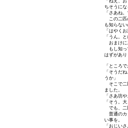
「ねえ、お
ちそうにな
「さあね。
この二匹の
も知らない
「はやくお
「うん。と
おまけに二
もし知って
はずがあり
「ところで
「そうだね
うか」
そこで二匹
ました。
「さあ坊や
「そう。大
でも、二
普通のカタ
い事を。
「おじいさ