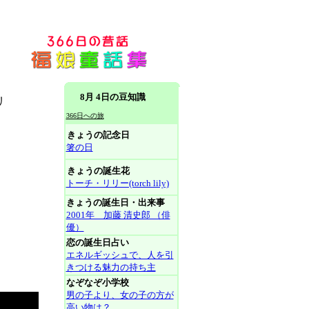
8月 4日の豆知識
リ
366日への旅
きょうの記念日
箸の日
きょうの誕生花
トーチ・リリー(torch lily)
きょうの誕生日・出来事
2001年 加藤 清史郎 （俳
優）
恋の誕生日占い
エネルギッシュで、人を引
きつける魅力の持ち主
なぞなぞ小学校
男の子より、女の子の方が
高い物は？