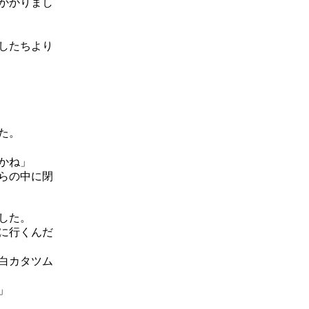
かかりまし
したちより
た。
かね」
らの中に閉
した。
に行くんだ
白カタツム
」