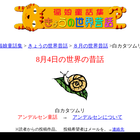
福娘童話集
>
きょうの世界昔話
>
８月の世界昔話
>白カタツム
8月4日の世界の昔話
白カタツムリ
アンデルセン童話
→
アンデルセンについて
※読者からの投稿作品。 投稿希望者はメールを。→
連絡先