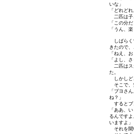
いな」
「どれどれ
二匹は子ど
「この分だ
「うん、楽
しばらくす
きたので、
「ねえ、お
「よし、さ
二匹はスカ
た。
しかしど
そこで、空
「ブヨさん
ね？」
するとブ
「ああ、い
るんですよ
いますよ」
それを聞い