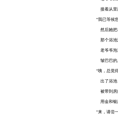
接着从里
“我已等候
然后她把
那个浴池漂
老爷爷泡进
皱巴巴的皮
“咦，总觉
出了浴池，
被带到房
用金和银建
“来，请尝