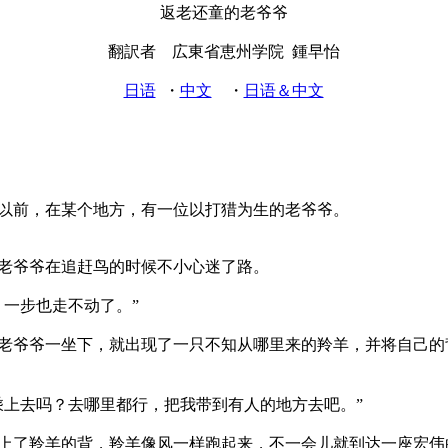
返老还童的老爷爷
翻訳者 広東省恵州学院 鍾早怡
日语
・
中文
・
日语＆中文
前，在某个地方，有一位以打猎为生的老爷爷。
老爷爷在追赶鸟的时候不小心迷了路。
，一步也走不动了。”
爷爷一坐下，就出现了一只不知从哪里来的羚羊，并将自己的
乘上去吗？去哪里都行，把我带到有人的地方去吧。”
了羚羊的背，羚羊像风一样跑起来，不一会儿就到达一座宏伟