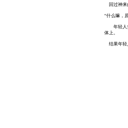
回过神来的
“什么嘛，
年轻人打
体上。
结果年轻