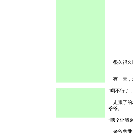
很久很久以
有一天，
“啊不行了
走累了的老
爷爷。
“嗯？让我
老爷爷乘上