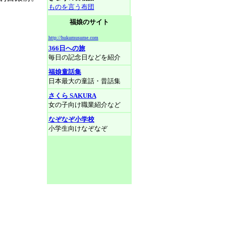
ものを言う布団
福娘のサイト
http://hukumusume.com
366日への旅
毎日の記念日などを紹介
福娘童話集
日本最大の童話・昔話集
さくら SAKURA
女の子向け職業紹介など
なぞなぞ小学校
小学生向けなぞなぞ