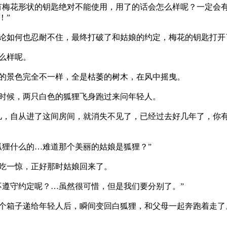
有梅花形状的钥匙绝对不能使用，用了的话会怎么样呢？一定会
！”
如何也忍耐不住，最终打破了和姑娘的约定，梅花的钥匙打开
么样呢。
景色完全不一样，全是枯萎的树木，在风中摇曳。
候，两只白色的狐狸飞身跑过来问年轻人。
儿，自从进了这间房间，就消失不见了，已经过去好几年了，你
狐狸什么的…难道那个美丽的姑娘是狐狸？”
吃一惊，正好那时姑娘回来了。
不遵守约定呢？…虽然很可惜，但是我们要分别了。”
箱子递给年轻人后，瞬间变回白狐狸，和父母一起奔跑着走了