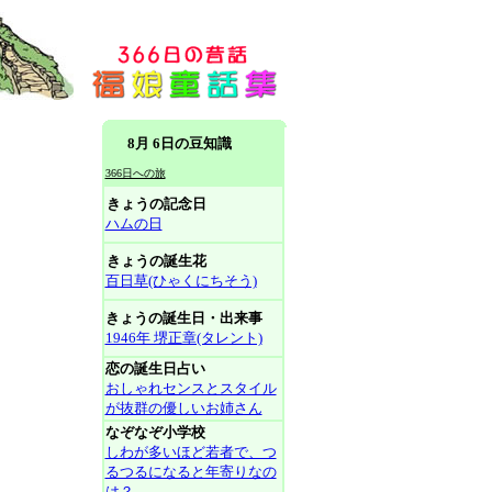
8月 6日の豆知識
366日への旅
きょうの記念日
ハムの日
きょうの誕生花
百日草(ひゃくにちそう)
きょうの誕生日・出来事
1946年 堺正章(タレント)
恋の誕生日占い
おしゃれセンスとスタイル
が抜群の優しいお姉さん
なぞなぞ小学校
しわが多いほど若者で、つ
るつるになると年寄りなの
は？