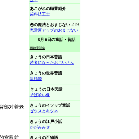
あこがれの職業紹介
歯科技工士
219
恋の魔法とおまじない
恋愛運アップのおまじない
8月 6日の童話・昔話
福娘童話集
きょうの日本昔話
若者になったおじいさん
きょうの世界昔話
親指姫
きょうの日本民話
そば喰い像
きょうのイソップ童話
背部对着老
ゼウスとキツネ
きょうの江戸小話
かがみみせ
的宫殿前。
きょうの百物語