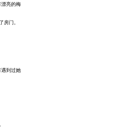
有漂亮的梅
了房门。
有遇到过她
。