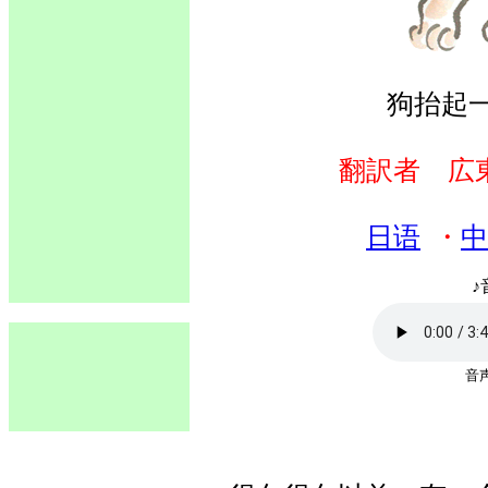
狗抬起
翻訳者 広
日语
・
中
♪
音