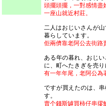
頭擺頭擺，一對感情盡
一座山就近村莊。
二人はおじいさんが山
暮らしています。
佢兩儕靠老阿公去街路
ある年の暮れ、おじい
に、町へたきぎを売り
有一年年尾，老阿公為
ですが買えたのは、串
す。
賣个錢斯罅買柿仔串摎