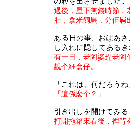
の粒を出させました。
過後，屋下無錢時節，
肚，拿米飼馬，分佢屙
ある日の事、おばあさ
し入れに隠してあるき
有一日，老阿婆趕老阿
靚个細盒仔。
「これは、何だろうね
「這係麼个？」
引き出しを開けてみる
打開拖箱來看後，裡背