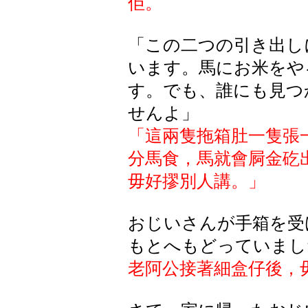
佢。
「この二つの引き出し
います。馬にお米をや
す。でも、誰にも見つ
せんよ」
「這兩隻拖箱肚一隻張
分馬食，馬就會屙金
矻
毋好摎別人講。」
おじいさんが手箱を受
もとへもどっていまし
老阿公接著細盒仔後，