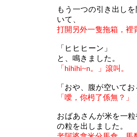
もう一つの引き出しを
いて、
打開另外一隻拖箱，裡
「ヒヒヒーン」
と、鳴きました。
「
~
。」滾叫。
hihihi
n
「おや、腹が空いてお
「噯，你枵了係無？」
おばあさんが米を一粒
の粒を出しました。
老阿婆拿米分馬食，馬