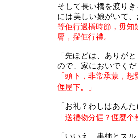
そして長い橋を渡りき
には美しい娘がいて、
等佢行過橋時節，毋知
脣，摎佢行禮。
「先
ほどは
、
ありがと
ので、家においでくだ
「頭下，非常承蒙，想
𠊎
屋下。」
「お礼？わしはあんた
「送禮物分
𠊎
？
𠊎
麼个
「いいえ。串柿とスル