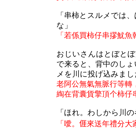
「串柿とスルメでは、
な」
「若係買柿仔串摎魷魚
おじいさんはとぼとぼ
で来ると、背中のしょ
メを川に投げ込みまし
老阿公無氣無脈行等轉
綯在背囊貨擎頂个柿仔
「ほれ。わしから川の
「噯。
𠊎
來送年禮分大