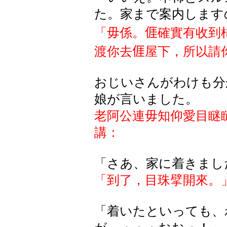
た。家まで案内します
「毋係。
𠊎
確實有收到
渡你去
𠊎
屋下，所以請
おじいさんがわけも分
娘が言いました。
老阿公連毋知仰愛目
瞇
講：
「さあ、家に着きまし
「到了，目珠擘開來。
「着
いたといっても
、