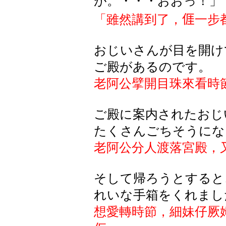
が
。
・・・おおっ！」
「雖然講到了，
𠊎
一步
おじいさんが目を開け
ご殿があるのです。
老阿公擘開目珠來看時
ご
殿
に
案内
されたおじ
たくさんごちそうにな
老阿公分人渡落宮殿，
そして帰ろうとすると
れいな手箱をくれまし
想愛轉時節，細妹仔厥