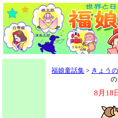
福娘童話集
>
きょう
の
8月1