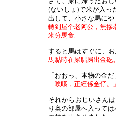
さて、家に帰ったおじ
ないしょ
で米が入っ
(
)
出して、小さな馬にや
轉到屋个老阿公，無摎
米分馬食。
すると馬はすぐに、お
馬黏時在屎朏屙出金矻
「おおっ、本物の金だ
「唉哦，正經係金仔。
それからおじいさんは
り奥の部屋へ入っては