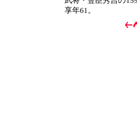
武将・豐臣秀吉の159
享年61。