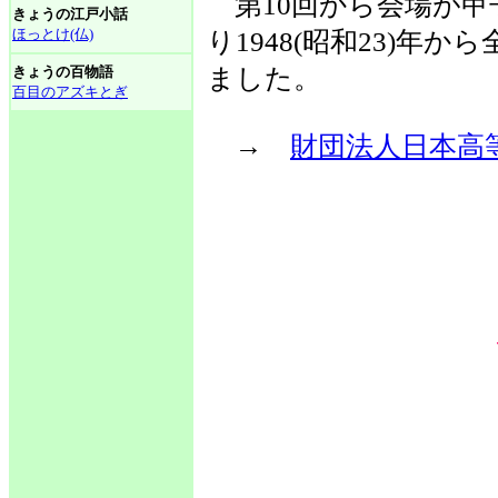
第10回から会場が甲
きょうの江戸小話
ほっとけ(仏)
り1948(昭和23)年
きょうの百物語
ました。
百目のアズキとぎ
→
財団法人日本高