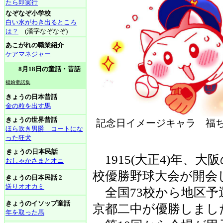
たら即実行
なぞなぞ小学校
白い水がわき出るところ
は？
(漢字なぞなぞ)
あこがれの職業紹介
ケアマネジャー
8月18日の童話・昔話
福娘童話集
きょうの日本昔話
金の粒を出す馬
きょうの世界昔話
記念日イメージキャラ 福ち
ほら吹き男爵 コートにな
った狂犬
きょうの日本民話
1915(大正4)年、
おしゃかさまとオニ
校優勝野球大会が開会
きょうの日本民話 2
送りオオカミ
全国73校から地区予
きょうのイソップ童話
京都二中が優勝しまし
年を取った馬