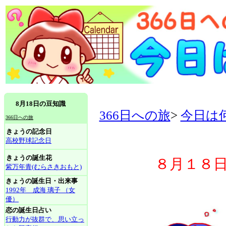
8月18日の豆知識
366日への旅
>
今日は
366日への旅
きょうの記念日
高校野球記念日
きょうの誕生花
８月１８
紫万年青(むらさきおもと)
きょうの誕生日・出来事
1992年 成海 璃子 （女
優）
恋の誕生日占い
行動力が抜群で、思い立っ