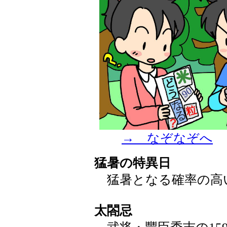
→ なぞなぞへ
猛暑の特異日
猛暑となる確率の高
太閤忌