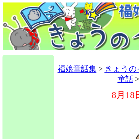
福娘童話集
>
きょうの
童話
8月18