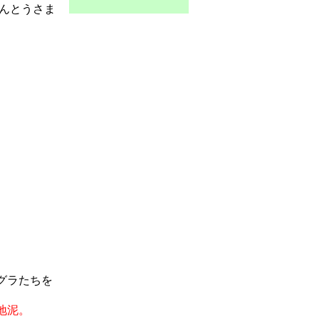
んとうさま
グラたちを
地泥。