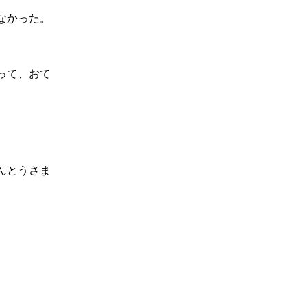
なかった。
って、おて
んとうさま