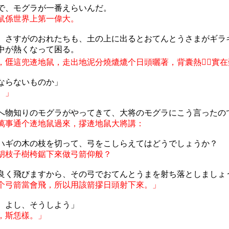
で、モグラが一番えらいんだ。
鼠係世界上第一偉大。
、さすがのおれたちも、土の上に出るとおてんとうさまがギラ
中が熱くなって困る。
，
𠊎
這兜逩地鼠，走出地泥分燒熝熝
个
日頭曬著，背囊熱
𤐰𤐰
實在
ならないものか」
。」
へ物知りのモグラがやってきて、大将のモグラにこう言ったの
萬事通个逩地鼠過來，摎逩地鼠大將講：
ハギの木の枝を切って、弓をこしらえてはどうでしょうか？
胡枝子樹
桍鋸下來做弓箭仰般
？
良く飛びますから、その弓でおてんとうまを射ち落としましょ
个
弓箭當會飛，所以用該箭摎日頭射下來。」
。よし、そうしよう」
，斯恁樣。」