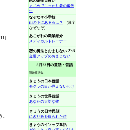
恋の誕生日占い
まじめでしっかり者の優等
生
なぞなぞ小学校
山の下にある石は？
(漢字
なぞなぞ)
あこがれの職業紹介
1)
メディカルトレーナー
236
恋の魔法とおまじない
金運アップのおまじない
8月23日の童話・昔話
福娘童話集
きょうの日本昔話
モグラの目が見えないわけ
きょうの世界昔話
あなたの大切な物
きょうの日本民話
う。
にぎり飯を取られた侍
きょうのイソップ童話
ゼウスと〈良い事〉の詰ま