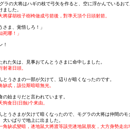
ラの大将はハギの枝で弓矢を作ると、空に浮かんでいるおて
けました。
大將摎胡枝子樹
桍
做成弓箭後，對準天頂个日頭射箭。
うさま、覚悟しろ！」
知死哪！」
ン！
たれた矢は、見事おてんとうさまに命中しました。
對射著日頭。
んとうさまの一部が欠けて、辺りが暗くなったのです。
角缺忒，該位斯暗暗無光。
食の始まりだと言われています。
天狗食日
日蝕
个來由。
(
)
んとうさまが欠けて暗くなったので、モグラの大将は仲間のモ
、大いばりで地上に出ました。
一角缺忒變暗，逩地鼠大將渡等該兜逩地鼠朋友，大方身勢走出