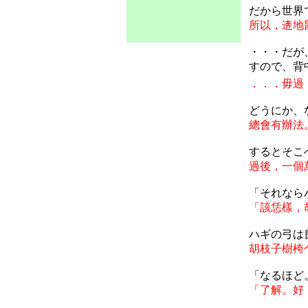
だから世界
所以，逩地
・・・だが
すので、背
．．．毋過
どうにか、
總會有辦法
するとそこ
過後，一個
「それなら
「該恁樣，
ハギの弓は
胡枝子樹
桍
「なるほど
「了解。好