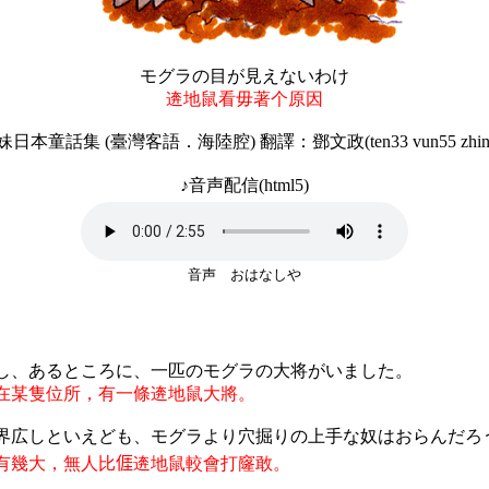
モグラの目が見えないわけ
逩地鼠看毋著个原因
妹日本童話集 (臺灣客語．海陸腔) 翻譯：鄧文政(ten33 vun55 zhin1
♪音声配信(html5)
音声 おはなしや
し
、
あるところに
、一匹
のモグラの
大将
がいました
。
在某隻位所，有一條逩地鼠大將。
界広しといえども、モグラより穴掘りの上手な奴はおらんだろ
有幾大，無人比
𠊎
逩地鼠較會打窿敢。