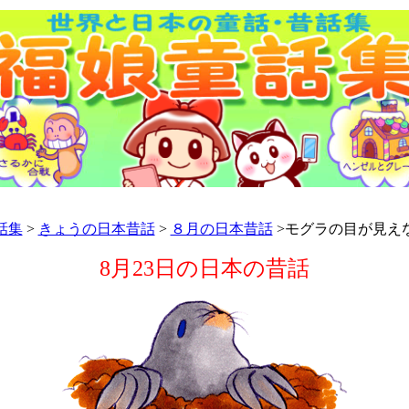
話集
>
きょうの日本昔話
>
８月の日本昔話
>モグラの目が見え
8月23日の日本の昔話