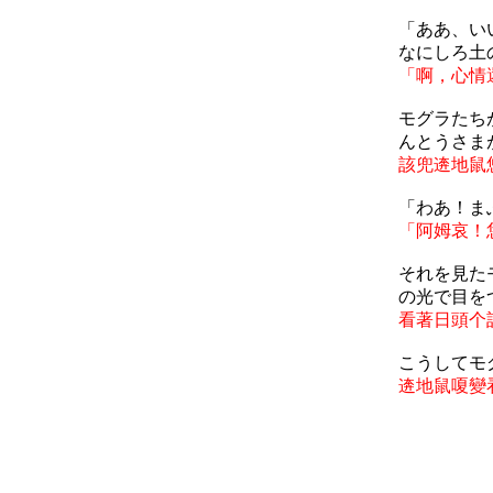
「ああ、い
なにしろ土
「啊，心情
モグラたち
んとうさま
該兜逩地鼠
「わあ！ま
「阿姆哀！
それを見た
の光で目を
看著日頭个
こうしてモ
逩地鼠嗄變