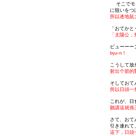
そこでモグ
に狙いをつ
所以逩地鼠
「おてかと
「太陽公，
ビューーー
！
byu~n
こうして放
射出个箭的
そしておて
所以日頭一
これが、日
聽講這就係
さて、おて
引き連れて
這下，日頭