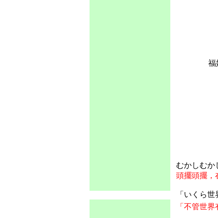
福
むかしむか
頭擺頭擺，
「いくら世
「不管世界