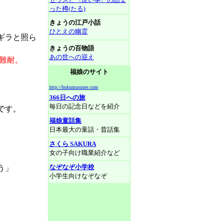
った樽(たる)
きょうの江戸小話
ひとえの幽霊
ギラと照ら
きょうの百物語
あの世への迎え
難耐
。
福娘のサイト
http://hukumusume.com
366日への旅
毎日の記念日などを紹介
です。
福娘童話集
日本最大の童話・昔話集
さくら SAKURA
女の子向け職業紹介など
なぞなぞ小学校
う」
小学生向けなぞなぞ