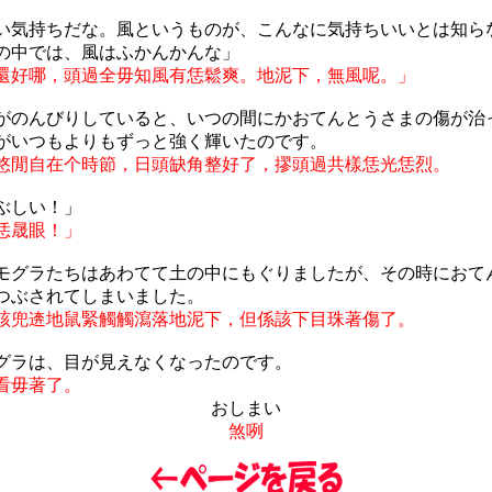
い気持ちだな。風というものが、こんなに気持ちいいとは知ら
の中では、風はふかんかんな」
還好哪，頭過全毋知風有恁鬆爽。地泥下，無風呢。」
がのんびりしていると、いつの間にかおてんとうさまの傷が治
がいつもよりもずっと強く輝いたのです。
悠閒自在个時節，日頭缺角整好了，摎頭過共樣恁光恁烈。
ぶしい！」
恁晟眼！」
モグラたちはあわてて土の中にもぐりましたが、その時におて
つぶされてしまいました。
該兜逩地鼠緊觸觸瀉落地泥下，但係該下目珠著傷了。
グラは、目が見えなくなったのです。
看毋著了。
おしまい
煞咧