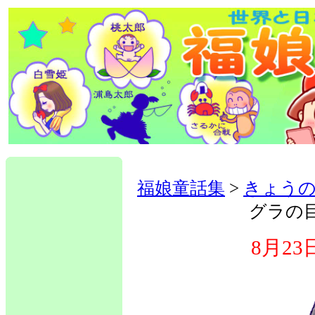
福娘童話集
>
きょうの
グラの
8月2