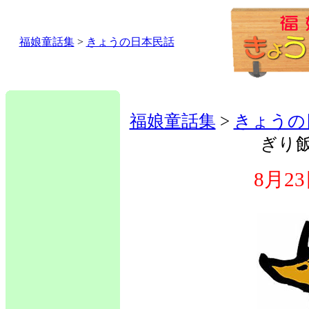
福娘童話集
>
きょうの日本民話
福娘童話集
>
きょうの
ぎり
8月2