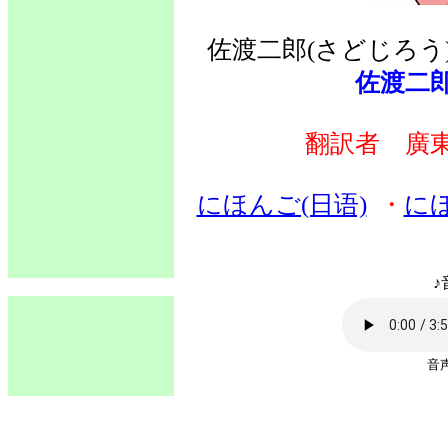
佐渡二郎(さどじろう
佐渡二
翻訳者 廣
にほんご(日语)
・
に
♪
音