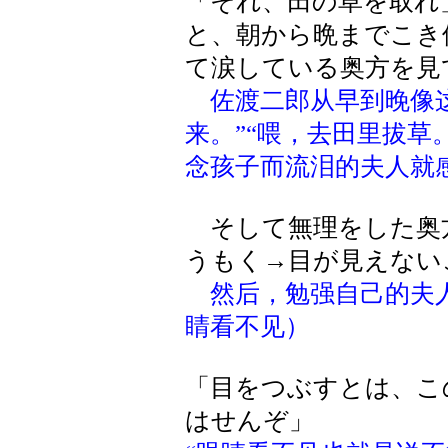
「それ、田の草を取れ
と、朝から晩までこき
て涙している奥方を見
佐渡二郎从早到晚像这
来。”“喂，去田里拔草
念孩子而流泪的夫人就
そして無理をした奥方
うもく→目が見えない
然后，勉强自己的夫
睛看不见）
「目をつぶすとは、こ
はせんぞ」