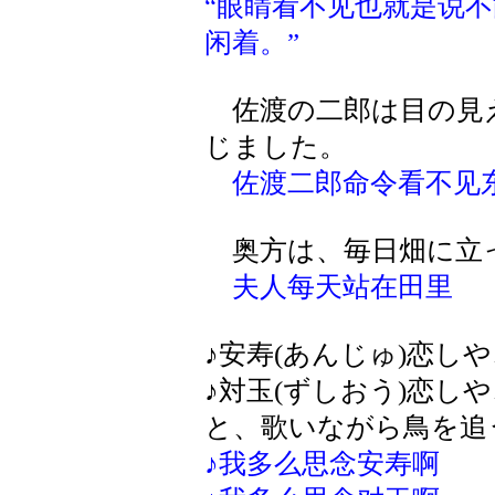
“眼睛看不见也就是说
闲着。”
佐渡の二郎は目の見
じました。
佐渡二郎命令看不见
奥方は、毎日畑に立
夫人每天站在田里
♪安寿(あんじゅ)恋し
♪対玉(ずしおう)恋し
と、歌いながら鳥を追
♪我多么思念安寿啊