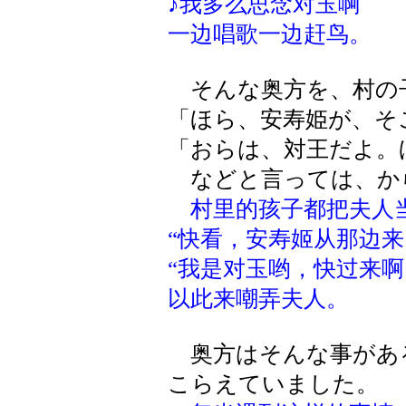
♪我多么思念对玉啊
一边唱歌一边赶鸟。
そんな奥方を、村の
「ほら、安寿姫が、そ
「おらは、対王だよ。
などと言っては、か
村里的孩子都把夫人
“快看，安寿姬从那边来
“我是对玉哟，快过来啊
以此来嘲弄夫人。
奥方はそんな事があ
こらえていました。