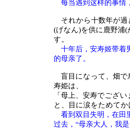
每当遇到这样的事情
それから十数年が過
(げなん)を供に鹿野浦
す。
十年后，安寿姬带着
的母亲了。
盲目になって、畑で
寿姫は、
「母上、安寿でござい
と、目に涙をためてか
看到双目失明，在田
过去，“母亲大人，我是