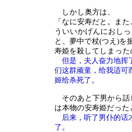
しかし奥方は、
「なに安寿だと。また
ういいかげんにおしっ
と、夢中で杖(つえ)
寿姫を殺してしまった
但是，夫人奋力地挥
们这群顽童，给我适可
姬给杀死了。
そのあと下男から話
は本物の安寿姫だった
后来，听了男仆的话
了。