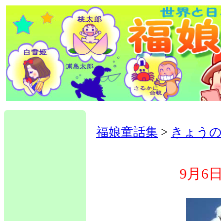
福娘童話集
>
きょうの
9月6