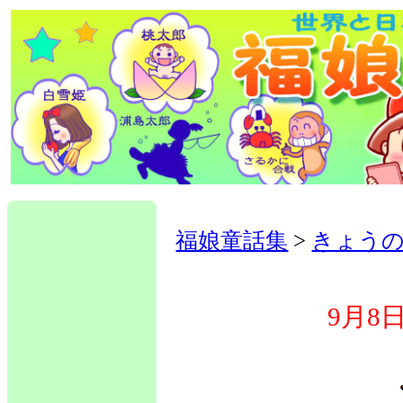
福娘童話集
>
きょう
9月8