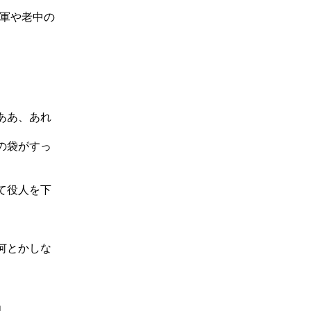
軍や老中の
ああ、あれ
の袋がすっ
て役人を下
何とかしな
」