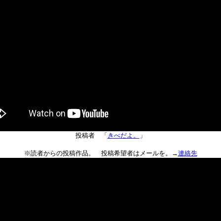
投稿者 「
きべだよ。
」
※読者からの投稿作品。 投稿希望者はメールを。→
連絡先