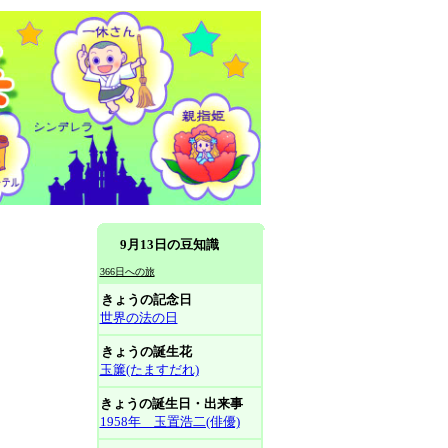
9月13日の豆知識
366日への旅
きょうの記念日
世界の法の日
きょうの誕生花
玉簾(たますだれ)
きょうの誕生日・出来事
1958年 玉置浩二(俳優)