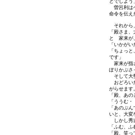
とでしよう
曽呂利はペ
命令を伝え
それから、
「殿さま、
と 家来が
「いかがい
「ちょっと
です」
家来が指さ
ぽりかぶさ
そして大勢
おどろいた
がらせます
「殿、あの
「ううむ・
「あのぶん
いと、大変
しかし秀吉
「ふむ、ふ
「殿、笑っ