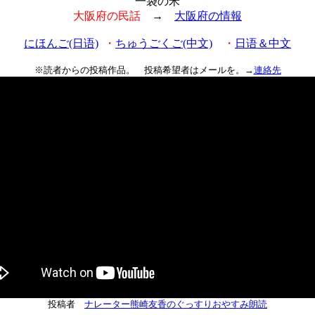
一袋の米
大阪府の民話
→
大阪府の情報
にほんご(日语)
・
ちゅうごくご(中文)
・
日语＆中文
※読者からの投稿作品。 投稿希望者はメールを。→
連絡先
投稿者
ナレーター熊崎友香のぐっすりおやすみ朗読