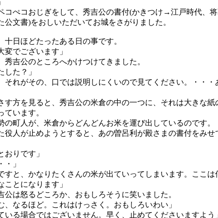
」
コぺコおじぎをして、秀吉公の書付(かきつけ→江戸時代、将
た公文書)をおしいただいてお城をさがりました。
十日ほどたったある日の事です。
大変でございます」
、秀吉公のところへかけつけてきました。
たした？」
、それがその、口では説明しにくいので見てください。・・・
す方を見ると、秀吉公の米倉の中の一つに、それは大きな紙
っています。
の町人が、米倉からどんどんお米を運び出しているのです。
役人が止めようとすると、あの曽呂利が殿さまの書付をみせ
。
とおりです」
・・」
ですと、かなりたくさんの米が出ていってしまいます。ここは
なことになります」
公は怒るどころか、おもしろそうに笑いました。
む、なるほど。これはけっさく。おもしろいわい」
ている場合ではございません。早く、止めてくださいますよう