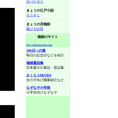
ロバとセミ
きょうの江戸小話
ろうそく
きょうの百物語
雄ジカの目
福娘のサイト
http://hukumusume.com
366日への旅
毎日の記念日などを紹介
福娘童話集
日本最大の童話・昔話集
さくら SAKURA
女の子向け職業紹介など
なぞなぞ小学校
小学生向けなぞなぞ