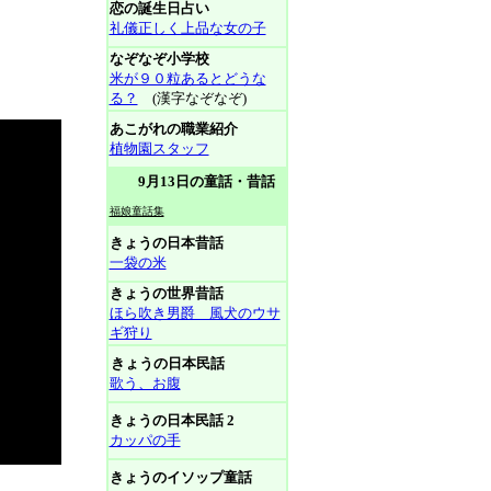
恋の誕生日占い
礼儀正しく上品な女の子
なぞなぞ小学校
米が９０粒あるとどうな
る？
(漢字なぞなぞ)
あこがれの職業紹介
植物園スタッフ
9月13日の童話・昔話
福娘童話集
きょうの日本昔話
一袋の米
きょうの世界昔話
ほら吹き男爵 風犬のウサ
ギ狩り
きょうの日本民話
歌う、お腹
きょうの日本民話 2
カッパの手
きょうのイソップ童話