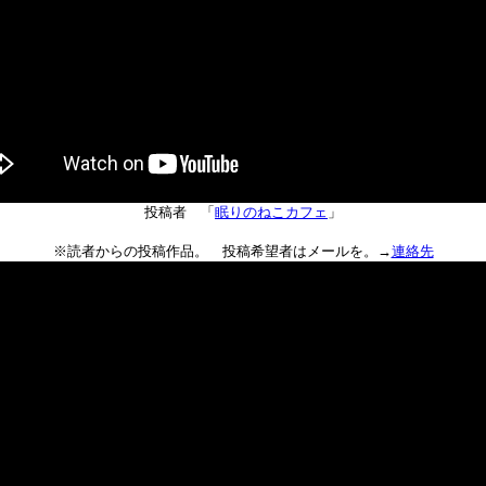
投稿者 「
眠りのねこカフェ
」
※読者からの投稿作品。 投稿希望者はメールを。→
連絡先