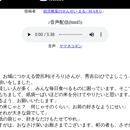
投稿者 「
幼児教室のせんせい まる / M A R U
」
♪音声配信(html5)
音声
ヤマネコギン
お城につかえる曽呂利(そろり)さんが、秀吉公(ひでよしこう
願いをしました。
貧しい人が多く、みんな毎日食べるものに困っています。そこ
もちまして、紙袋一ぱいほどの米を分けてやりたいと思います
るよう、お願いいたします」
の米じゃと？ 何じゃそのくらい。お前の好きなようにせい」
それが大きな袋でして」
紙の袋じゃ。好きなだけもたせてやれ」
すがは、おなさけ深いお殿さまでございます。町の者も、さぞ