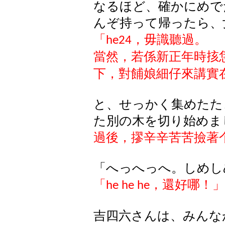
なるほど、確かにめで
んぞ持って帰ったら、
「
，毋識聽過。
he24
當然，若係新正年時
㧡
下，對餔娘細仔來講實
と、せっかく集めたた
た別の木を切り始めま
過後，摎辛辛苦苦撿著
「へっへっへ。しめし
「
，還好哪！」
he he he
吉四六さんは、みんな