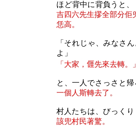
ほど背中に背負うと、
吉四六先生摎全部分佢
恁高。
「それじゃ、みなさん
よ」
「大家，
𠊎
先來去轉。
と、一人でさっさと帰
一個人斯轉去了。
村人たちは、びっくり
該兜村民著驚。