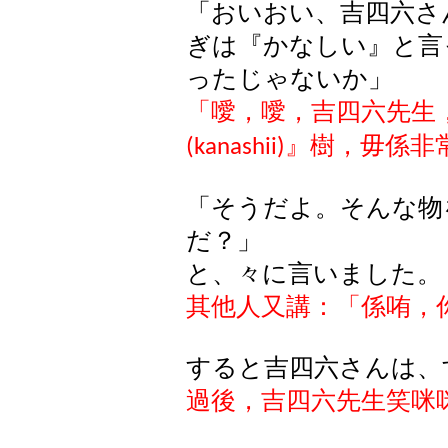
「おいおい、吉四六さ
ぎは『かなしい』と言
ったじゃないか」
「噯，噯，吉四六先生
』樹，毋係非
(kanashii)
「そうだよ。そんな物
だ？」
と、
々
に言いました。
其他人又講：「係
哊
，
すると吉四六さんは、
過後，吉四六先生笑咪