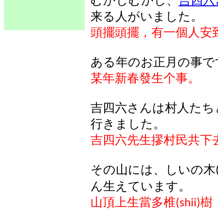
むかしむかし
、
吉四六
来
る
人
がいました
。
頭擺頭擺，有一個人安
ある年のお正月の事で
某年新春發生个事。
吉四六さんは村人たち
行きました。
吉四六先生摎村民共下
その山には、しいの木
ん生えています。
山頂上生當多椎
樹
(shii)