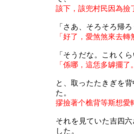
該下，該兜村民因為撿
「さあ、そろそろ帰ろ
「好了，愛煞煞來去轉
「そうだな。これくら
「係哪，這恁多罅擺了
と、取ったたきぎを背
た。
摎撿著个樵背等斯想愛
それを見ていた吉四六
した。