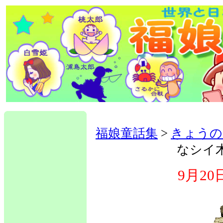
福娘童話集
>
きょうの
なシイ
9月2