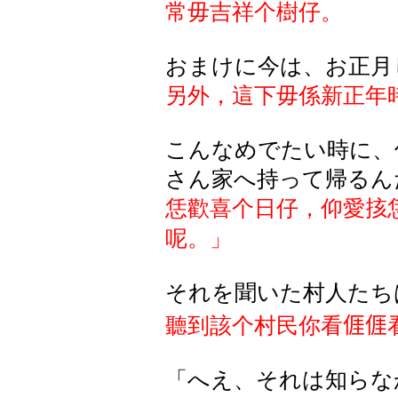
常毋吉祥个樹仔。
おまけに今は、お正月
另外，這下毋係新正年
こんなめでたい時に、
さん家へ持って帰るん
恁歡喜个日仔，仰愛
㧡
呢。」
それを聞いた村人たち
聽到該个村民你看
𠊎𠊎
「へえ、それは知らな