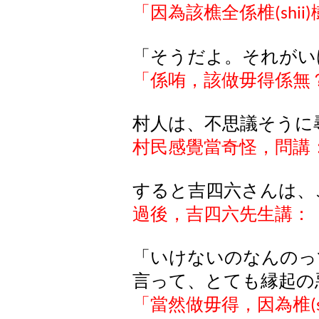
「因為該樵全係椎
(shii)
「そうだよ。それがい
「係
哊
，該做毋得係無
村人は、不思議そうに
村民感覺當奇怪，問講
すると吉四六さんは、
過後，吉四六先生講：
「いけないのなんのっ
言って、とても縁起の
「當然做毋得，因為椎
(