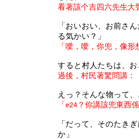
看著該个吉四六先生大
「おいおい、お前さん
る気かい？」
「噯，噯，你兜，像形
すると村人たちは、お
過後，村民著驚問講：
えっ？そんな物って、
「
？你講該兜東西
e24
「だって、そのたきぎ
か」