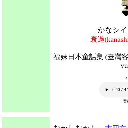
かなシイ
衰過(kanash
福妹日本童話集 (臺灣客語
vu
♪