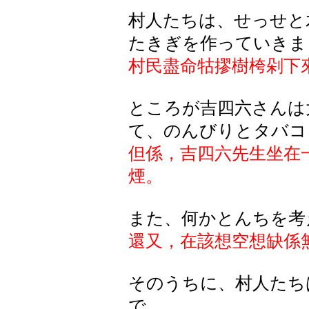
村人たちは、せっせと
たきぎを作っていきま
村民盡命牯摎樹
桍剁
下
ところが吉四六さんは
て、のんびりとタバコ
但係，吉四六先生坐在
煙。
また、何かとんちを考
還又，在該想空想缺係
そのうちに、村人たち
で、