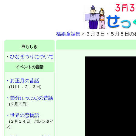
福娘童話集
> ３月３日・５月５日の
豆ちしき
・
ひなまつりについて
イベントの昔話
・お正月の昔話
(1月１．２．３日)
・節分(
)の昔話
せつぶん
(２月３日)
・世界の恋物語
(２月１４日 バレンタイ
ン)