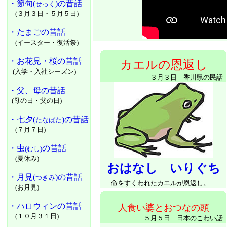
・節句(
)の昔話
せっく
(３月３日・５月５日)
・たまごの昔話
(イースター・復活祭)
・お花見・桜の昔話
カエルの恩返し
(入学・入社シーズン)
３月３日 香川県の民話
・父、母の昔話
(母の日・父の日)
・七夕(
)の昔話
たなばた
(７月７日)
・虫
の昔話
(むし)
(夏休み)
おはなし いりぐち
・月見(
)の昔話
つきみ
命をすくわれたカエルが恩返し。
(お月見)
・ハロウィンの昔話
人食い婆とおつなの頭
(１０月３１日)
５月５日 日本のこわい話