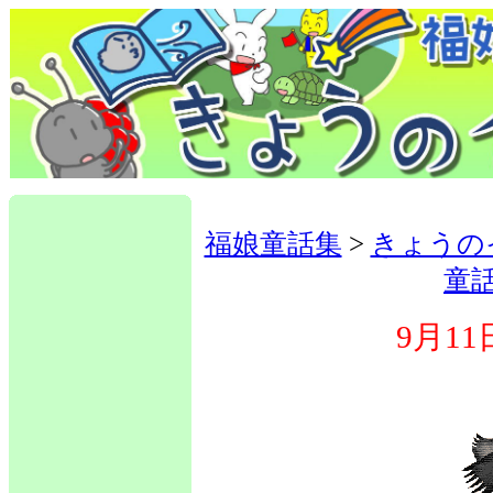
福娘童話集
>
きょうの
童
9月11