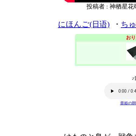
投稿者 : 神栖星
にほんご(日语)
・
ちゅ
おり
♪
亜姫の朗