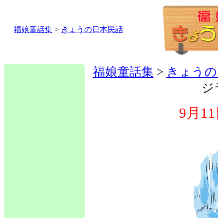
福娘童話集
>
きょうの日本民話
福娘童話集
>
きょうの
ジ
9月1