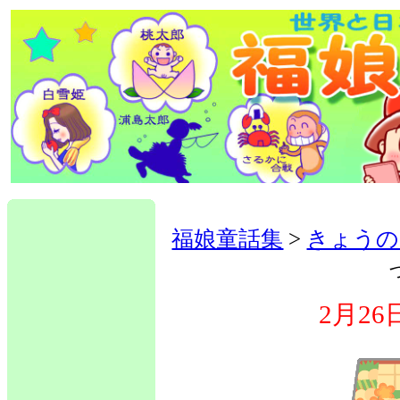
福娘童話集
>
きょうの
2月2