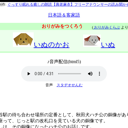
制作:
ぐっすり眠れる癒しの朗読【壽老麻衣】フリーアナウンサーの読み聞か
日本語＆客家語
おりがみをつくろう
(
おりがみくらぶ
より
いぬのかお
いぬ
♪音声配信(html5)
音声
スタヂオせんむ
駅の待ち合わせ場所の定番として、秋田犬ハチ公の銅像があ
って、じっと駅の改札口を見ている犬の銅像です。
は、その銅像になったハチ公のお話しです。