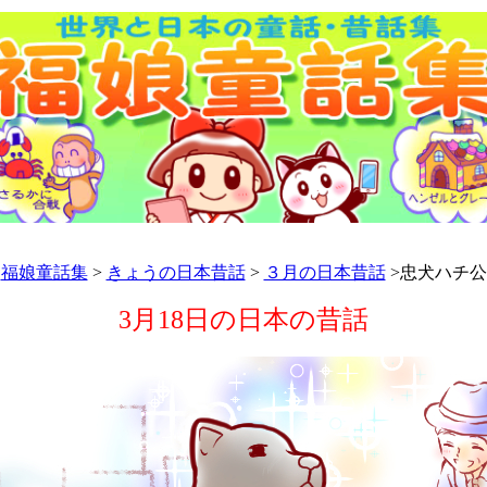
福娘童話集
>
きょうの日本昔話
>
３月の日本昔話
>忠犬ハチ公
3月18日の日本の昔話