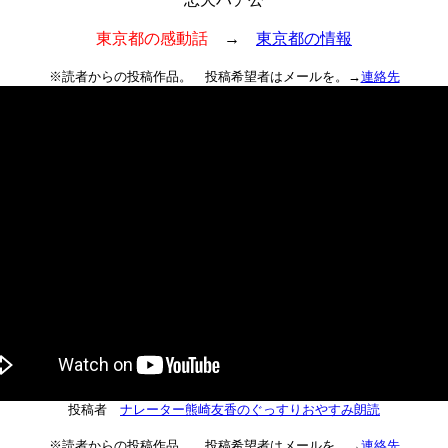
東京都の感動話
→
東京都の情報
※読者からの投稿作品。 投稿希望者はメールを。→
連絡先
投稿者
ナレーター熊崎友香のぐっすりおやすみ朗読
※読者からの投稿作品。 投稿希望者はメールを。→
連絡先