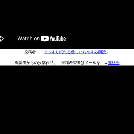
投稿者 「
ぐっすり眠れる優しいおやすみ朗読
」
※読者からの投稿作品。 投稿希望者はメールを。→
連絡先