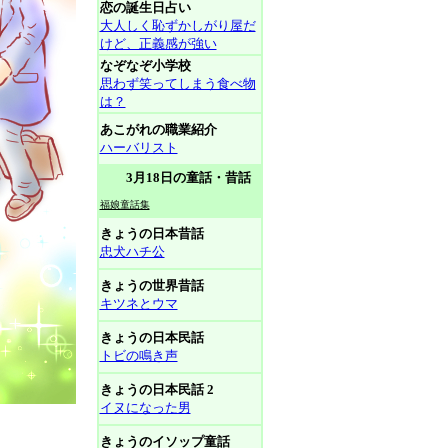
恋の誕生日占い
大人しく恥ずかしがり屋だ
けど、正義感が強い
なぞなぞ小学校
思わず笑ってしまう食べ物
は？
あこがれの職業紹介
ハーバリスト
3月18日の童話・昔話
福娘童話集
きょうの日本昔話
忠犬ハチ公
きょうの世界昔話
キツネとウマ
きょうの日本民話
トビの鳴き声
きょうの日本民話 2
イヌになった男
きょうのイソップ童話