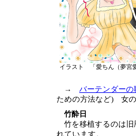
イラスト 「愛ちん（夢
→
バーテンダーの
ための方法など) 女
竹酔日
竹を移植するのは旧暦
れています。