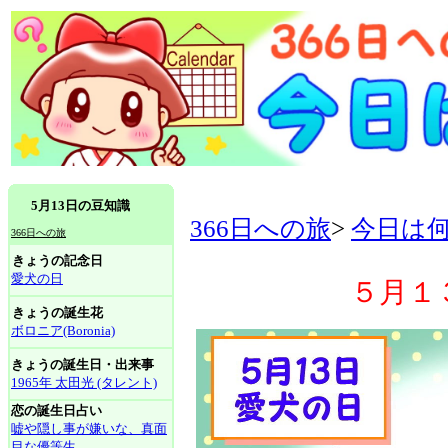
5月13日の豆知識
366日への旅
>
今日は
366日への旅
きょうの記念日
愛犬の日
５月１
きょうの誕生花
ボロニア(Boronia)
きょうの誕生日・出来事
1965年 太田光 (タレント)
恋の誕生日占い
嘘や隠し事が嫌いな、真面
目な優等生