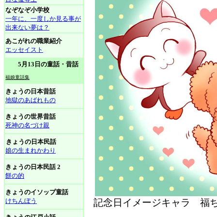
なぞなぞ小学校
一年に、一度しか見る事が
出来ない夢は？
あこがれの職業紹介
エッセイスト
5月13日の童話・昔話
福娘童話集
きょうの日本昔話
地獄のあばれもの
きょうの世界昔話
死神の名づけ親
きょうの日本民話
娘の生まれかわり
きょうの日本民話 2
餅の的
きょうのイソップ童話
けちんぼう
記念日イメージキャラ 福ち