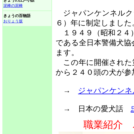
きょうの江戸小話
泥棒の泥棒
ジャパンケンネルクラ
きょうの百物語
おりょう坂
６）年に制定しました
１９４９（昭和２４
である全日本警備犬協
ます。
この年に開催された
から２４０頭の犬が参
→
ジャパンケンネ
→ 日本の愛犬話
職業紹介 