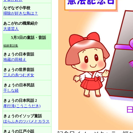
なぞなぞ小学校
掃除が好きな鳥は？
あこがれの職業紹介
大道芸人
5月3日の童話・昔話
福娘童話集
きょうの日本昔話
地蔵の田植え
きょうの世界昔話
三人の糸つむぎ女
きょうの日本民話
干しな経
きょうの日本民話 2
孝行滝(こうこうだき)
きょうのイソップ童話
ほらふきのツバメとカラス
きょうの江戸小話