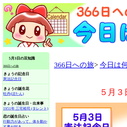
5月3日の豆知識
366日への旅
>
今日は
366日への旅
きょうの記念日
憲法記念日
きょうの誕生花
５月３
牡丹(ぼたん)
きょうの誕生日・出来事
1951年 三宅裕司 (タレント)
恋の誕生日占い
行動力があって、体を動か
す事が好き