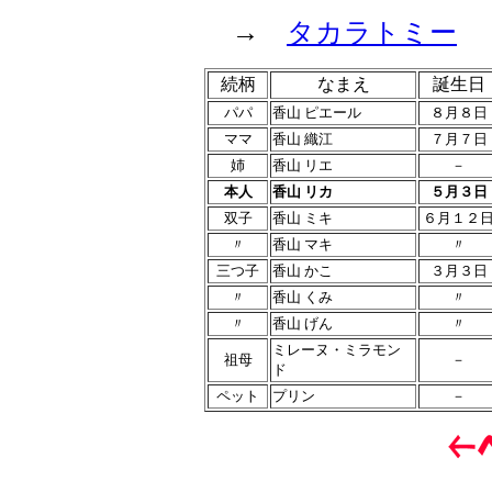
→
タカラトミー
続柄
なまえ
誕生日
パパ
香山 ピエール
８月８日
ママ
香山 織江
７月７日
姉
香山 リエ
－
本人
香山 リカ
５月３日
双子
香山 ミキ
６月１２
〃
香山 マキ
〃
三つ子
香山 かこ
３月３日
〃
香山 くみ
〃
〃
香山 げん
〃
ミレーヌ・ミラモン
祖母
－
ド
ペット
プリン
－