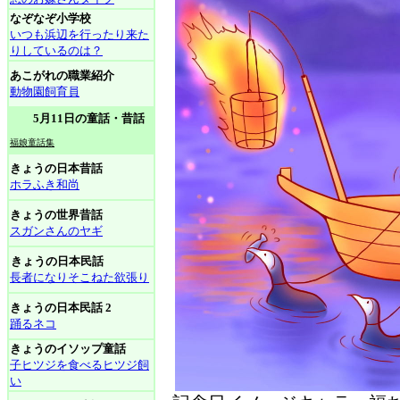
なぞなぞ小学校
いつも浜辺を行ったり来た
りしているのは？
あこがれの職業紹介
動物園飼育員
5月11日の童話・昔話
福娘童話集
きょうの日本昔話
ホラふき和尚
きょうの世界昔話
スガンさんのヤギ
きょうの日本民話
長者になりそこねた欲張り
きょうの日本民話 2
踊るネコ
きょうのイソップ童話
子ヒツジを食べるヒツジ飼
い