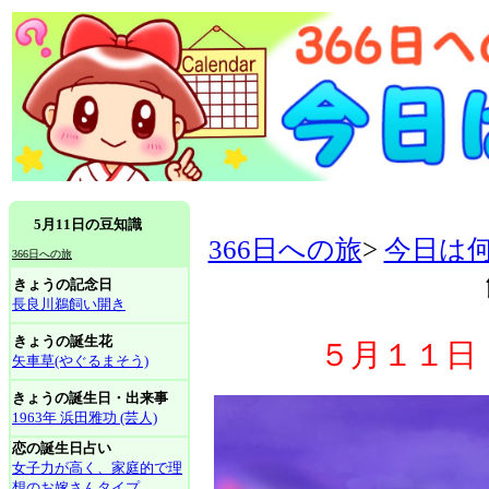
5月11日の豆知識
366日への旅
>
今日は
366日への旅
きょうの記念日
長良川鵜飼い開き
きょうの誕生花
５月１１日
矢車草(やぐるまそう)
きょうの誕生日・出来事
1963年 浜田雅功 (芸人)
恋の誕生日占い
女子力が高く、家庭的で理
想のお嫁さんタイプ