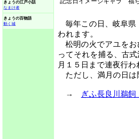
記念日イメージキャラ 福ち
きょうの江戸小話
なまけ者
きょうの百物語
毎年この日、岐阜県
動く城
われます。
松明の火でアユをお
ってそれを捕る、古式
月１５日まで連夜行わ
ただし、満月の日は
→
ぎふ長良川鵜飼