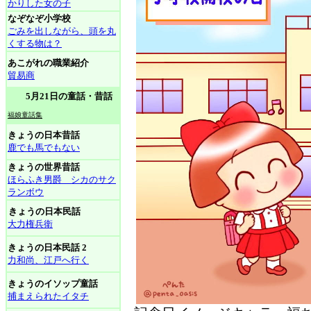
かりした女の子
なぞなぞ小学校
ごみを出しながら、頭を丸
くする物は？
あこがれの職業紹介
貿易商
5月21日の童話・昔話
福娘童話集
きょうの日本昔話
鹿でも馬でもない
きょうの世界昔話
ほらふき男爵 シカのサク
ランボウ
きょうの日本民話
大力権兵衛
きょうの日本民話 2
力和尚、江戸へ行く
きょうのイソップ童話
捕まえられたイタチ