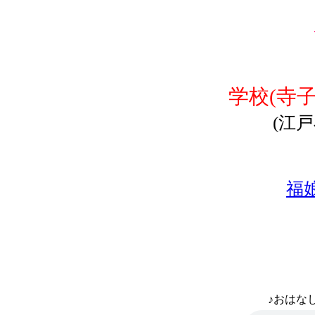
学校(寺
(江
福
♪おはなし