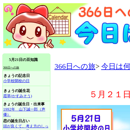
5月21日の豆知識
366日への旅
>
今日は
366日への旅
きょうの記念日
小学校開校の日
きょうの誕生花
５月２１
霞草(かすみそう)
きょうの誕生日・出来事
1992年 山下誠一郎（声
優）
恋の誕生日占い
頭が良くて、考え方のしっ