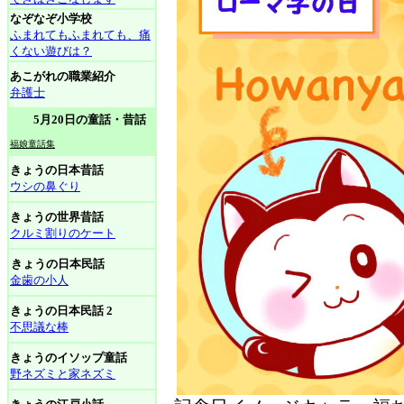
なぞなぞ小学校
ふまれてもふまれても、痛
くない遊びは？
あこがれの職業紹介
弁護士
5月20日の童話・昔話
福娘童話集
きょうの日本昔話
ウシの鼻ぐり
きょうの世界昔話
クルミ割りのケート
きょうの日本民話
金歯の小人
きょうの日本民話 2
不思議な棒
きょうのイソップ童話
野ネズミと家ネズミ