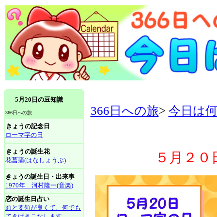
5月20日の豆知識
366日への旅
>
今日は
366日への旅
きょうの記念日
ローマ字の日
きょうの誕生花
５月２０
花菖蒲(はなしょうぶ)
きょうの誕生日・出来事
1970年 河村隆一(音楽)
恋の誕生日占い
頭と要領が良くて、何でも
てきぱきこなします