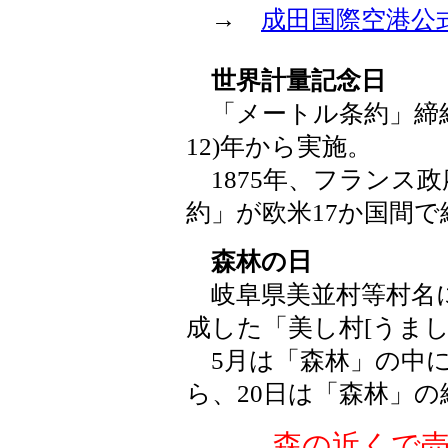
→
成田国際空港公
世界計量記念日
「メートル条約」締結1
12)年から実施。
1875年、フランス
約」が欧米17か国間
森林の日
岐阜県美並村等村名に
成した「美し村[うまし
5月は「森林」の中に
ら、20日は「森林」の
森の近くで