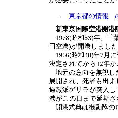
→
東京都の情報
新東京国際空港開港記
1978(昭和53)年、
田空港)が開港しまし
1966(昭和48)年7
決定されてから12年
地元の意向を無視し
展開され、死者も出ま
過激派ゲリラが突入し
港がこの日まで延期さ
開港式典は機動隊の