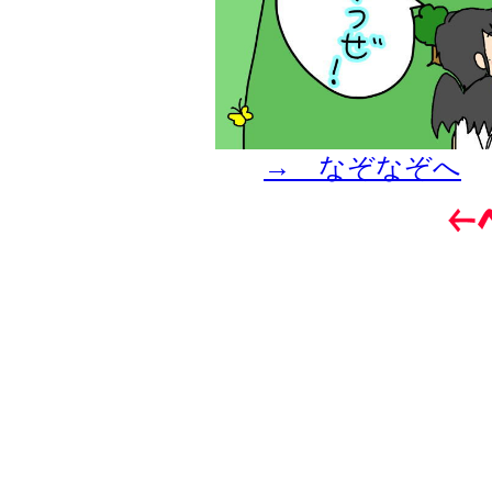
→ なぞなぞへ