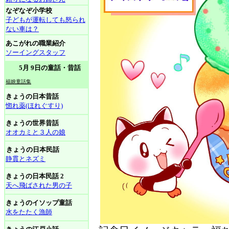
なぞなぞ小学校
子どもが運転しても怒られ
ない車は？
あこがれの職業紹介
ソーイングスタッフ
5月 9日の童話・昔話
福娘童話集
きょうの日本昔話
惚れ薬(ほれぐすり)
きょうの世界昔話
オオカミと３人の娘
きょうの日本民話
静貫とネズミ
きょうの日本民話 2
天へ飛ばされた男の子
きょうのイソップ童話
水をたたく漁師