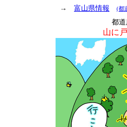
→
富山県情報
(都
都道
山に