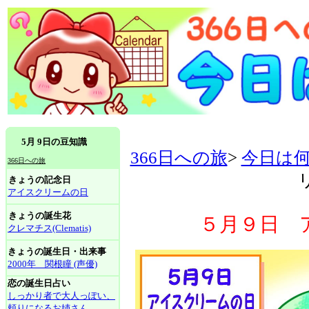
5月 9日の豆知識
366日への旅
>
今日は
366日への旅
きょうの記念日
アイスクリームの日
きょうの誕生花
５月９日 
クレマチス(Clematis)
きょうの誕生日・出来事
2000年 関根瞳 (声優)
恋の誕生日占い
しっかり者で大人っぽい、
頼りになるお姉さん