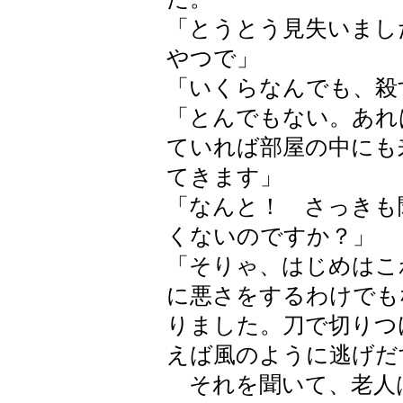
「とうとう見失いまし
やつで」
「いくらなんでも、殺
「とんでもない。あれ
ていれば部屋の中にも
てきます」
「なんと！ さっきも
くないのですか？」
「そりゃ、はじめはこ
に悪さをするわけでも
りました。刀で切りつ
えば風のように逃げだ
それを聞いて、老人