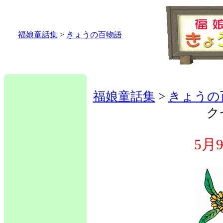
福娘童話集
>
きょうの百物語
福娘童話集
>
きょうの
ク
5月