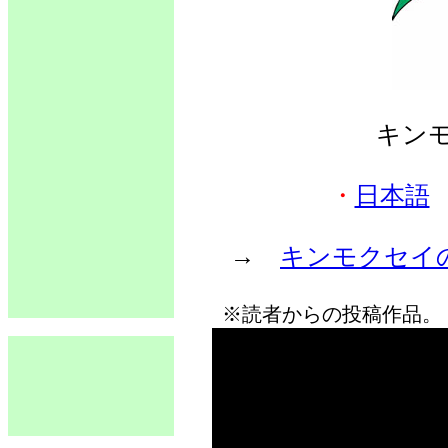
キン
・
日本語
→
キンモクセイの
※読者からの投稿作品。