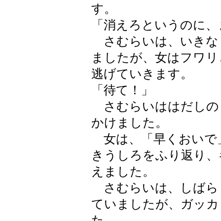
す。
「消えろというのに、
さむらいは、いきな
ましたが、女はフワリ
逃げていきます。
「待て！」
さむらいははだしの
かけました。
女は、「早くおいで
きうしろをふり返り、
えました。
さむらいは、しばら
ていましたが、ガッカ
た。