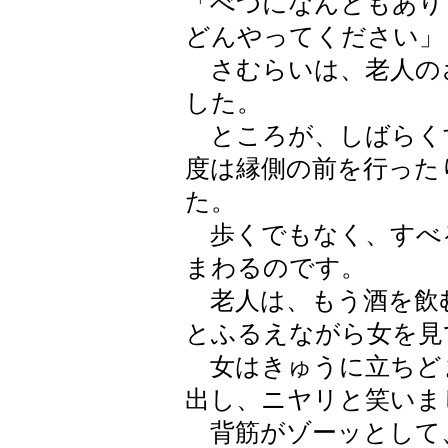
「べつになんともあり
どんやってください」
さむらいは、老人の
した。
ところが、しばらく
度は縁側の前を行った
た。
歩くでもなく、すべ
まわるのです。
老人は、もう酒を飲
とふるえながら女を見
女はきゅうに立ちど
出し、ニヤリと笑いま
背筋がゾーッとして