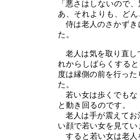
「悪さはしないので、
あ、それよりも、どん
侍は老人のさかずき
た。
老人は気を取り直し
れからしばらくすると
度は縁側の前を行った
た。
若い女は歩くでもな
と動き回るのです。
老人は手が震えてお
い顔で若い女を見てい
すると若い女は老人