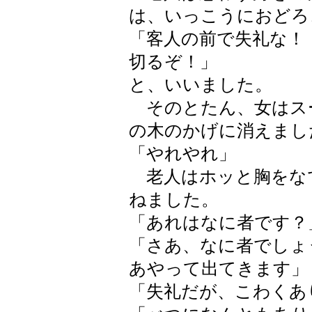
は、いっこうにおどろ
「客人の前で失礼な！
切るぞ！」
と、いいました。
そのとたん、女はス
の木のかげに消えまし
「やれやれ」
老人はホッと胸をな
ねました。
「あれはなに者です？
「さあ、なに者でしょ
あやって出てきます」
「失礼だが、こわくあ