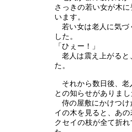
さっきの若い女が木に
います。
若い女は老人に気づ
した。
「ひぇー！」
老人は震え上がると
た。
それから数日後、老
との知らせがありまし
侍の屋敷にかけつけ
イの木を見ると、あの
クセイの枝が全て折れ