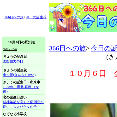
366日への旅
>
今日の誕生花
10月 6日の豆知識
366日への旅
>
今日の
366日への旅
(
きょうの記念日
国際協力の日
きょうの誕生花
１０月６日 
金木犀(きんもくせい)
きょうの誕生日・出来事
1988年 堀北 真希 （女
優）
恋の誕生日占い
精神年齢が高くて面倒見が
良い、大人びた女の子
なぞなぞ小学校