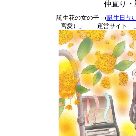
仲直り・
誕生花の女の子 (
誕生日占
宮愛）」 運営サイト