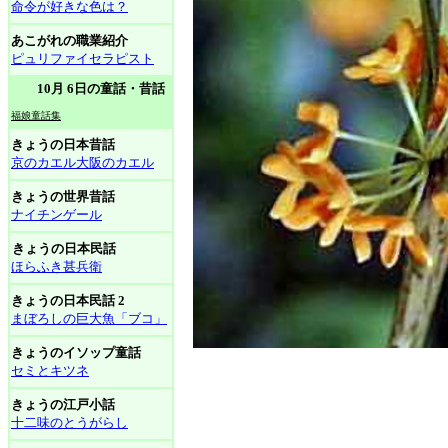
命令が好きな色は？
あこがれの職業紹介
ピュリファイセラピスト
10月 6日の童話・昔話
福娘童話集
きょうの日本昔話
京のカエル大阪のカエル
きょうの世界昔話
ナイチンゲール
きょうの日本民話
ほらふき甚兵衛
きょうの日本民話 2
まぼろしの巨大魚「ブコ」
きょうのイソップ童話
セミとキツネ
きょうの江戸小話
十二味のとうがらし