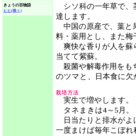
シソ科の一年草で、茎
きょうの百物語
ヒヒ(狒々)
達します。
中国の原産で、葉と
料・薬用とし、また梅
爽快な香りが人を蘇
当てて紫蘇。
殺菌や解毒作用をも
のツマと、日本食に欠
実生で増やします。
タネまきは4～5月。
日当たりと排水がよ
一度まけば毎年こぼれ