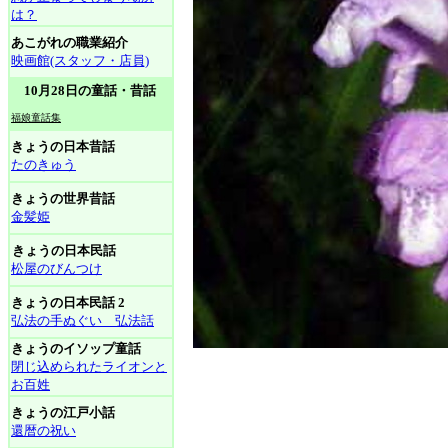
は？
あこがれの職業紹介
映画館(スタッフ・店員)
10月28日の童話・昔話
福娘童話集
きょうの日本昔話
たのきゅう
きょうの世界昔話
金髪姫
きょうの日本民話
松屋のびんつけ
きょうの日本民話 2
弘法の手ぬぐい 弘法話
きょうのイソップ童話
閉じ込められたライオンと
お百姓
きょうの江戸小話
還暦の祝い