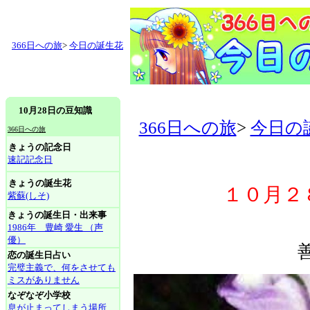
366日への旅
>
今日の誕生花
10月28日の豆知識
366日への旅
>
今日の
366日への旅
きょうの記念日
速記記念日
きょうの誕生花
１０月２
紫蘇(しそ)
きょうの誕生日・出来事
1986年 豊崎 愛生 （声
優）
恋の誕生日占い
完璧主義で、何をさせても
ミスがありません
なぞなぞ小学校
息が止まってしまう場所