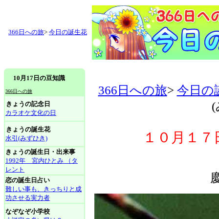
366日への旅
>
今日の誕生花
10月17日の豆知識
366日への旅
>
今日の
366日への旅
きょうの記念日
カラオケ文化の日
きょうの誕生花
１０月１７
水引(みずひき)
きょうの誕生日・出来事
1992年 宮内ひとみ （タ
レント
恋の誕生日占い
難しい事も、きっちりと成
功させる実力者
なぞなぞ小学校