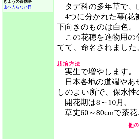
きょうの百物語
タデ科の多年草で、
山へ入らない日
4つに分かれた萼(花
下向きのものは白色。
この花穂を進物用の
てて、命名されました
実生で増やします。
日本各地の道端やあ
しのよい所で、保水性
開花期は8～10月。
草丈60～80cmで茶