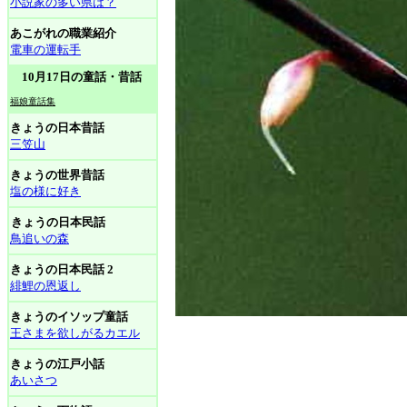
小説家の多い県は？
あこがれの職業紹介
電車の運転手
10月17日の童話・昔話
福娘童話集
きょうの日本昔話
三笠山
きょうの世界昔話
塩の様に好き
きょうの日本民話
鳥追いの森
きょうの日本民話 2
緋鯉の恩返し
きょうのイソップ童話
王さまを欲しがるカエル
きょうの江戸小話
あいさつ