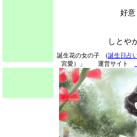
好意
しとや
誕生花の女の子 (
誕生日占
宮愛）」 運営サイト