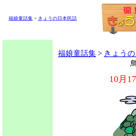
福娘童話集
>
きょうの日本民話
福娘童話集
>
きょうの
10月