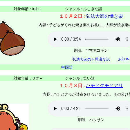
対象年齢
:
0才～
ジャンル
:
ふしぎな話
１０月２日 :
弘法大師の焼き栗
内容 : 子どもがくれた焼き栗のお礼に、大師が焼き栗
朗読 ヤマネコギン
弘法大師の不思議な話
お話を
中国語
対象年齢
:
０才～
ジャンル
:
笑い話
１０月３日 :
ハチとクモとアリ
内容 : ハチとクモが財布をひろいました。その分け
朗読 ハッサン