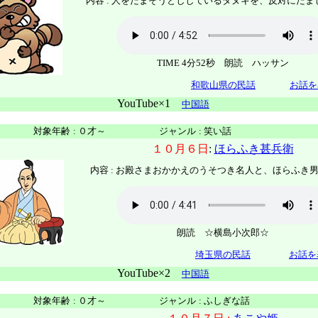
内容 :
人をだまそうとししているタヌキを、反対にだま
TIME 4分52秒 朗読 ハッサン
和歌山県の民話
お話を
YouTube×1
中国語
対象年齢
:
０才～
ジャンル
:
笑い話
１０月６日
:
ほらふき甚兵衛
内容 :
お殿さまおかかえのうそつき名人と、ほらふき
朗読 ☆横島小次郎☆
埼玉県の民話
お話を
YouTube×2
中国語
対象年齢
:
０才～
ジャンル
:
ふしぎな話