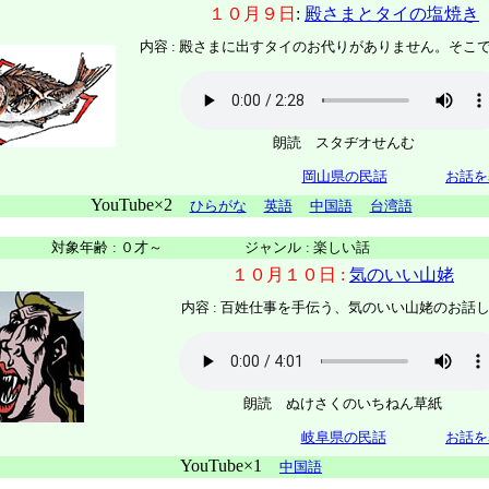
１０月９日
:
殿さまとタイの塩焼き
内容 :
殿さまに出すタイのお代りがありません。そこ
朗読 スタヂオせんむ
岡山県の民話
お話を
YouTube×2
ひらがな
英語
中国語
台湾語
対象年齢
:
０才～
ジャンル
:
楽しい話
１０月１０日 :
気のいい山姥
内容 : 百姓仕事を手伝う、気のいい山姥のお話
朗読 ぬけさくのいちねん草紙
岐阜県の民話
お話を
YouTube×1
中国語