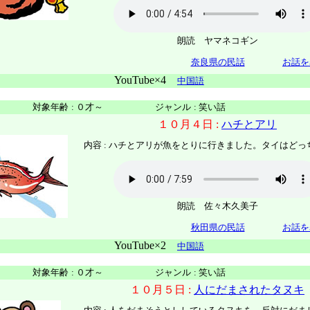
朗読 ヤマネコギン
奈良県の民話
お話を
YouTube×4
中国語
対象年齢
:
０才～
ジャンル
:
笑い話
１０月４日 :
ハチとアリ
内容 :
ハチとアリが魚をとりに行きました。タイはどっ
朗読 佐々木久美子
秋田県の民話
お話を
YouTube×2
中国語
対象年齢
:
０才～
ジャンル
:
笑い話
１０月５日 :
人にだまされたタヌキ