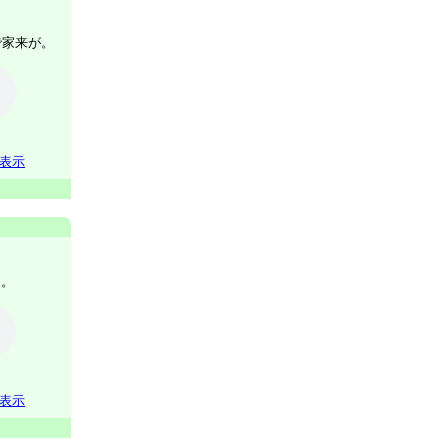
で家来が。
表示
し。
表示