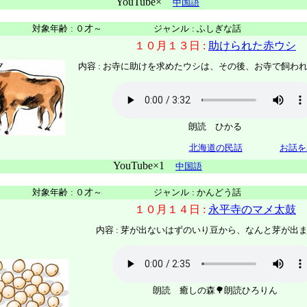
YouTube×
中国語
対象年齢
:
０才～
ジャンル
:
ふしぎな話
１０月１３日 :
助けられた赤ウシ
内容 :
お寺に助けを求めたウシは、その後、お寺で飼わ
朗読 ひかる
北海道の民話
お話を
YouTube×1
中国語
対象年齢
:
０才～
ジャンル
:
かんどう話
１０月１４日 :
永平寺のマメ太鼓
内容 :
芽が出ないはずのいり豆から、なんと芽が出
朗読 癒しの森🌳朗読ひろりん