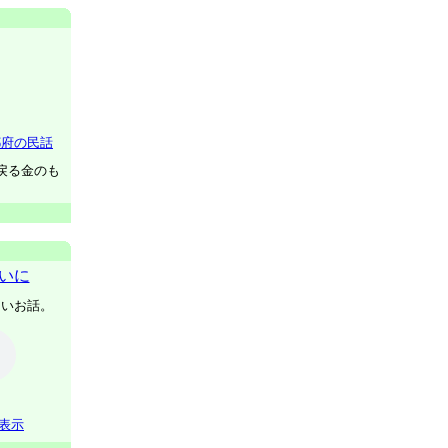
都府の民話
戻る金のも
いに
しいお話。
表示