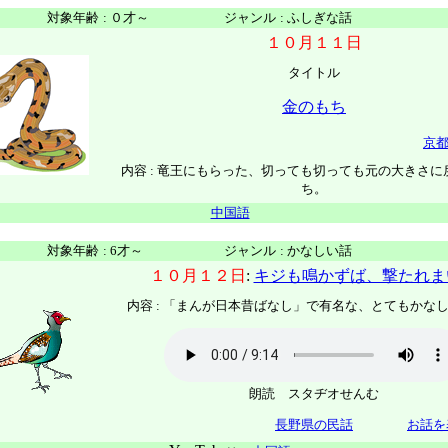
対象年齢
:
０才～
ジャンル
:
ふしぎな話
１０月１１日
タイトル
金のもち
京
内容 : 竜王にもらった、切っても切っても元の大きさに
ち。
中国語
対象年齢
:
6才～
ジャンル
:
かなしい話
１０月１２日
:
キジも鳴かずば、撃たれま
内容 :
「まんが日本昔ばなし」で有名な、とてもかな
朗読 スタヂオせんむ
長野県の民話
お話を