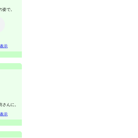
の姿で。
表示
坊さんに。
表示