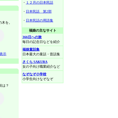
・
１２月の日本民話
・
日本民話 第2部
・
日本民話の用語集
の木を。
福娘の主なサイト
366日への旅
毎日の記念日などを紹介
福娘童話集
表示
日本最大の童話・昔話集
さくら SAKURA
女の子向け職業紹介など
なぞなぞ小学校
小学生向けなぞなぞ
前は？