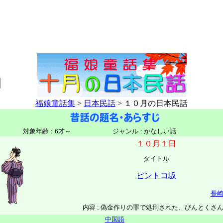
福娘童話集
>
日本民話
> １０月の日本民話
対象年齢
:
6才～
ジャンル
:
かなしい話
１０月１日
タイトル
ピントコ坂
長
内容 : 偽金作りの罪で処刑された、びんとくさ
中国語