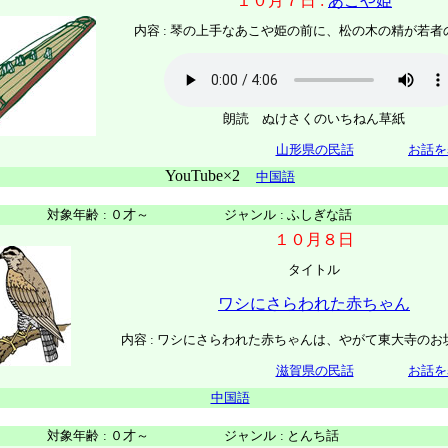
１０月７日 :
あこや姫
内容 : 琴の上手なあこや姫の前に、松の木の精が若者
朗読 ぬけさくのいちねん草紙
山形県の民話
お話を
YouTube×2
中国語
対象年齢
:
０才～
ジャンル
:
ふしぎな話
１０月８日
タイトル
ワシにさらわれた赤ちゃん
内容 : ワシにさらわれた赤ちゃんは、やがて東大寺のお
滋賀県の民話
お話を
中国語
対象年齢
:
０才～
ジャンル
:
とんち話