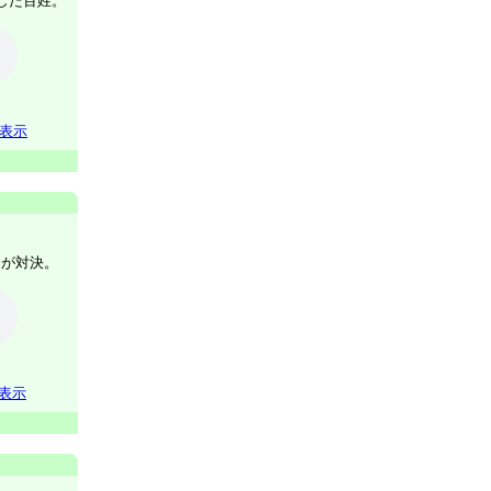
した百姓。
表示
男が対決。
表示