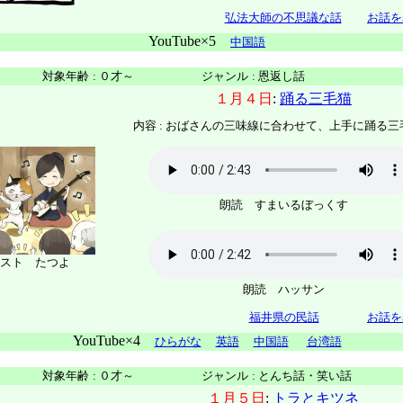
弘法大師の不思議な話
お話を
YouTube×5
中国語
対象年齢
:
０才～
ジャンル
:
恩返し話
１月４日
:
踊る三毛猫
内容 : おばさんの三味線に合わせて、上手に踊る三
朗読 すまいるぼっくす
スト たつよ
朗読 ハッサン
福井県の民話
お話を
YouTube×4
ひらがな
英語
中国語
台湾語
対象年齢
:
０才～
ジャンル
:
とんち話・笑い話
１月５日
:
トラとキツネ