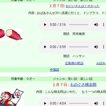
１月７日
:
おじいさんはくさかった
内容 :
おばあさんが川へ洗濯に行くと、ドンブラコ、ド
朗読 田布施座
朗読 ハッサン
広島県の民話
お話を
中国語
対象年齢
:
０才～
ジャンル
:
笑い話・楽しい話
１月７日 :
ものぐさ桃太郎
内容 :
こんな桃太郎はいやだ。 もう一つの桃太