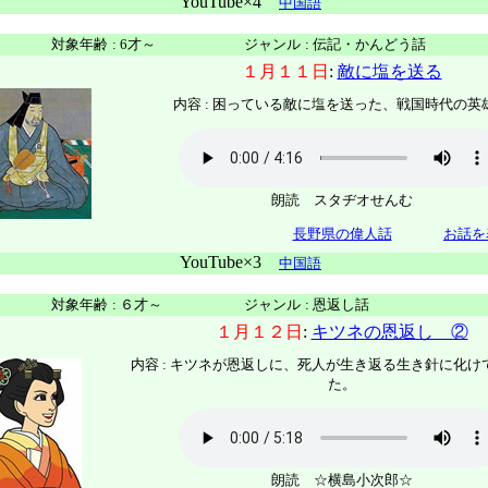
YouTube×4
中国語
対象年齢
:
6才～
ジャンル
:
伝記・かんどう話
１月１１日
:
敵に塩を送る
内容 : 困っている敵に塩を送った、戦国時代の英
朗読 スタヂオせんむ
長野県の偉人話
お話を
YouTube×3
中国語
対象年齢
:
６才～
ジャンル
:
恩返し話
１月１２日
:
キツネの恩返し ②
内容 : キツネが恩返しに、死人が生き返る生き針に化け
た。
朗読 ☆横島小次郎☆