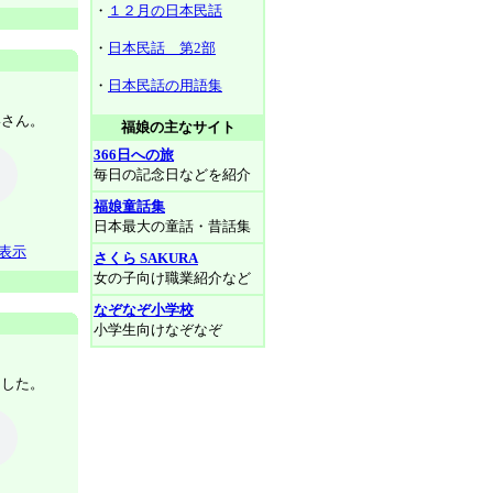
・
１２月の日本民話
・
日本民話 第2部
・
日本民話の用語集
いさん。
福娘の主なサイト
366日への旅
毎日の記念日などを紹介
福娘童話集
日本最大の童話・昔話集
表示
さくら SAKURA
女の子向け職業紹介など
なぞなぞ小学校
小学生向けなぞなぞ
ました。