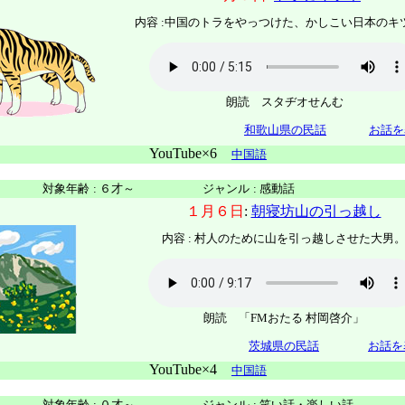
内容 :中国のトラをやっつけた、かしこい日本のキ
朗読 スタヂオせんむ
和歌山県の民話
お話を
YouTube×6
中国語
対象年齢
:
６才～
ジャンル
:
感動話
１月６日
:
朝寝坊山の引っ越し
内容 : 村人のために山を引っ越しさせた大男
朗読 「FMおたる 村岡啓介」
茨城県の民話
お話を
YouTube×4
中国語
対象年齢
:
０才～
ジャンル
:
笑い話・楽しい話