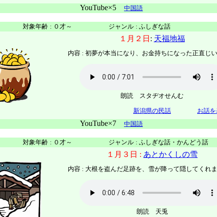
YouTube×5
中国語
対象年齢
:
０才～
ジャンル
:
ふしぎな話
１月２日
:
天福地福
内容 :
初夢が本当になり、お金持ちになった正直じ
朗読 スタヂオせんむ
新潟県の民話
お話を
YouTube×7
中国語
対象年齢
:
０才～
ジャンル
:
ふしぎな話・かんどう話
１月３日 :
あとかくしの雪
内容 : 大根を盗んだ足跡を、雪が降って隠してくれ
朗読 天兎