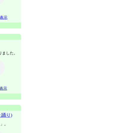
表示
りました。
表示
踊り)
り」。