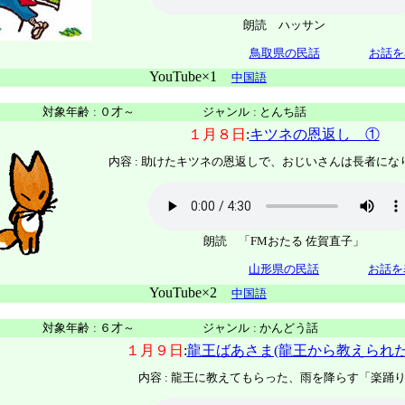
朗読 ハッサン
鳥取県の民話
お話を
YouTube×1
中国語
対象年齢
:
０才～
ジャンル
:
とんち話
１月８日
:
キツネの恩返し ①
内容 :
助けたキツネの恩返しで、おじいさんは長者にな
朗読 「FMおたる 佐賀直子」
山形県の民話
お話を
YouTube×2
中国語
対象年齢
:
６才～
ジャンル
:
かんどう話
１月９日
:
龍王ばあさま(龍王から教えられた
内容 :
龍王に教えてもらった、雨を降らす「楽踊