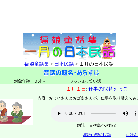
福娘童話集
>
日本民話
> １月の日本民話
対象年齢
:
０才～
ジャンル
:
笑い話
１月１日
:
仕事の取替えっこ
内容 : おじいさんとおばあさんが、仕事を取り替えて
朗読 ☆横島小次郎☆
和歌山県の民話
お話を