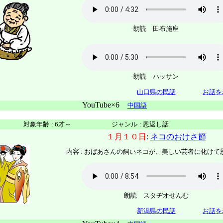
朗読 田布施座
朗読 ハッサン
山口県の民話
お話を
YouTube×6
中国語
対象年齢
:
6才～
ジャンル
:
恩返し話
１月１０日
:
ネコのおけさ節
内容 :
おばあさんの飼いネコが、美しい芸者に化けて
朗読 スタヂオせんむ
新潟県の民話
お話を