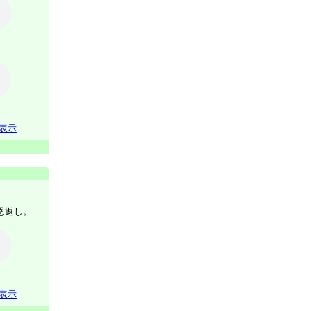
表示
恩返し。
表示