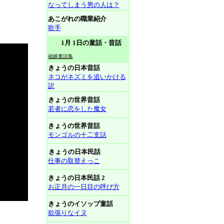
なってしまう男の人は？
あこがれの職業紹介
歌手
1月 1日の童話・昔話
福娘童話集
きょうの日本昔話
ネコがネズミを追いかける
訳
きょうの世界昔話
若者に恋をした魔女
きょうの世界昔話
モンゴルの十二支話
きょうの日本民話
仕事の取替えっこ
きょうの日本民話 2
お正月の一日目の呼び方
きょうのイソップ童話
欲張りなイヌ