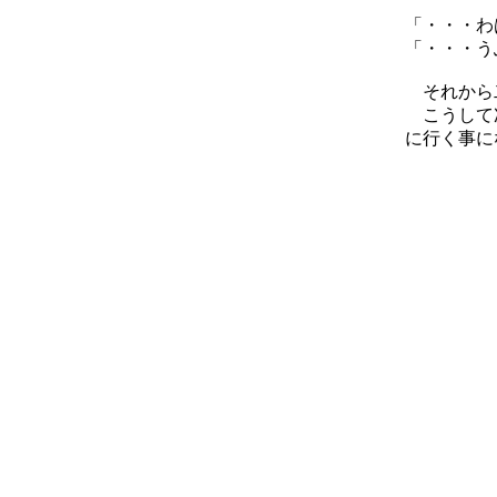
「・・・わ
「・・・う
それから
こうして次
に行く事に