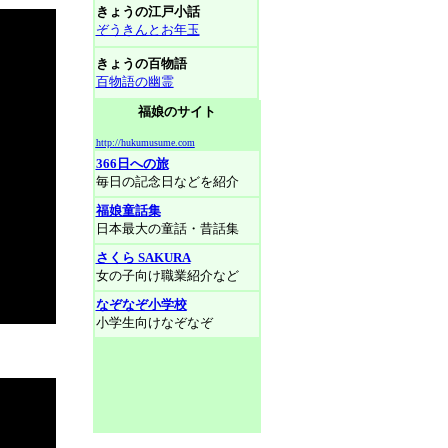
きょうの江戸小話
ぞうきんとお年玉
きょうの百物語
百物語の幽霊
福娘のサイト
http://hukumusume.com
366日への旅
毎日の記念日などを紹介
福娘童話集
日本最大の童話・昔話集
さくら SAKURA
女の子向け職業紹介など
なぞなぞ小学校
小学生向けなぞなぞ