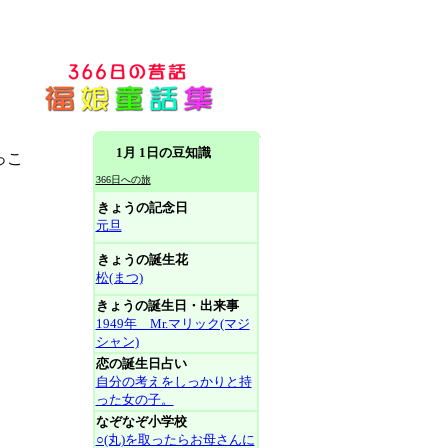
1月 1日の豆知識
っこ
366日への旅
きょうの記念日
元旦
きょうの誕生花
松(まつ)
きょうの誕生日・出来事
1949年 Mr.マリック(マジ
シャン)
恋の誕生日占い
自分の考えをしっかりと持
った女の子。
なぞなぞ小学校
○(丸)を取ったらお母さんに