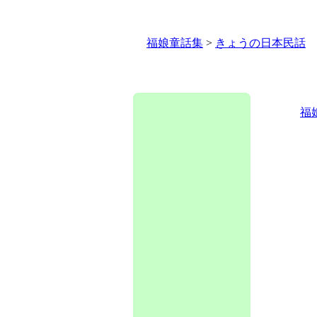
福娘童話集
>
きょうの日本民話
福