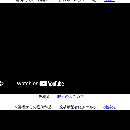
投稿者 「
眠りのねこカフェ
」
※読者からの投稿作品。 投稿希望者はメールを。→
連絡先