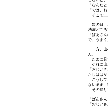
「なんだと
「では、お
そこで二人
次の日、お
洗濯どころ
「ばあさん
で、うまく
一方、山へ
ん。
たまに見つ
それに山道
「おじいさ
たしばばか
こうして、
ないまま、
その帰り道
「ばあさん
「おじいさ