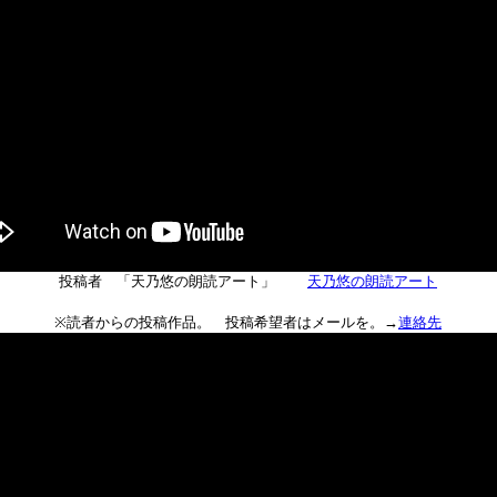
投稿者 「天乃悠の朗読アート」
天乃悠の朗読アート
※読者からの投稿作品。 投稿希望者はメールを。→
連絡先