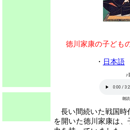
徳川家康の子ども
・
日本語
♪
朗読
長い間続いた戦国時
を開いた徳川家康は、