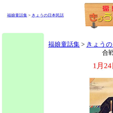
福娘童話集
>
きょうの日本民話
福娘童話集
>
きょうの
合
1月2