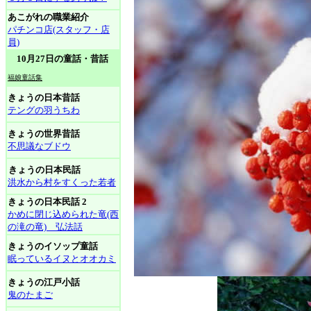
あこがれの職業紹介
パチンコ店(スタッフ・店
員)
10月27日の童話・昔話
福娘童話集
きょうの日本昔話
テングの羽うちわ
きょうの世界昔話
不思議なブドウ
きょうの日本民話
洪水から村をすくった若者
きょうの日本民話 2
かめに閉じ込められた竜(西
の滝の竜) 弘法話
きょうのイソップ童話
眠っているイヌとオオカミ
きょうの江戸小話
鬼のたまご