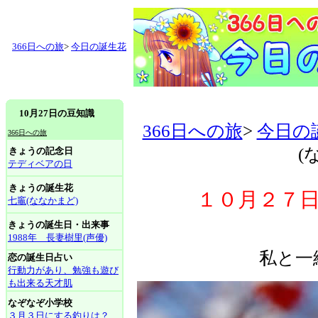
366日への旅
>
今日の誕生花
10月27日の豆知識
366日への旅
>
今日の
366日への旅
(
きょうの記念日
テディベアの日
きょうの誕生花
１０月２７日
七竈(ななかまど)
きょうの誕生日・出来事
1988年 長妻樹里(声優)
私と一
恋の誕生日占い
行動力があり、勉強も遊び
も出来る天才肌
なぞなぞ小学校
３月３日にする釣りは？