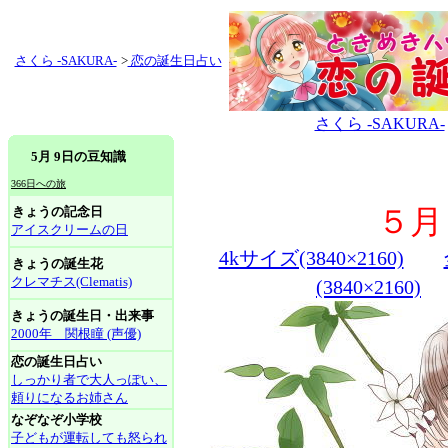
さくら -SAKURA-
>
恋の誕生日占い
さくら -SAKURA-
5月 9日の豆知識
366日への旅
きょうの記念日
５月
アイスクリームの日
4kサイズ(3840×2160)
きょうの誕生花
クレマチス(Clematis)
(3840×2160)
きょうの誕生日・出来事
2000年 関根瞳 (声優)
恋の誕生日占い
しっかり者で大人っぽい、
頼りになるお姉さん
なぞなぞ小学校
子どもが運転しても怒られ