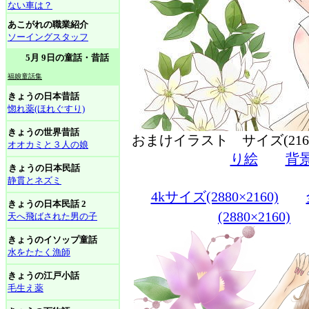
ない車は？
あこがれの職業紹介
ソーイングスタッフ
5月 9日の童話・昔話
福娘童話集
きょうの日本昔話
惚れ薬(ほれぐすり)
きょうの世界昔話
おまけイラスト サイズ(216
オオカミと３人の娘
り絵
背
きょうの日本民話
静貫とネズミ
4kサイズ(2880×2160)
きょうの日本民話 2
(2880×2160)
天へ飛ばされた男の子
きょうのイソップ童話
水をたたく漁師
きょうの江戸小話
毛生え薬