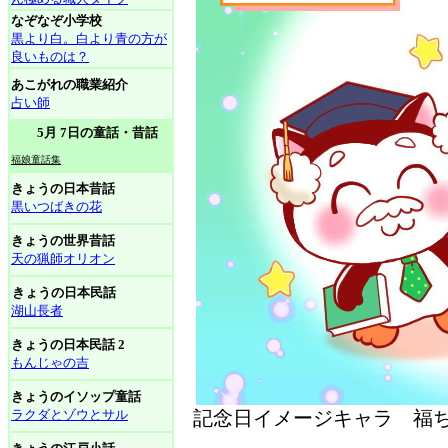
なぞなぞ小学校
黒より白。白より青の方が
良いものは？
あこがれの職業紹介
占い師
5月 7日の童話・昔話
福娘童話集
きょうの日本昔話
黒いつばきの花
きょうの世界昔話
天の猟師オリオン
きょうの日本民話
湖山長者
きょうの日本民話 2
もんじゃの吉
きょうのイソップ童話
ラクダとゾウとサル
記念日イメージキャラ 福ち