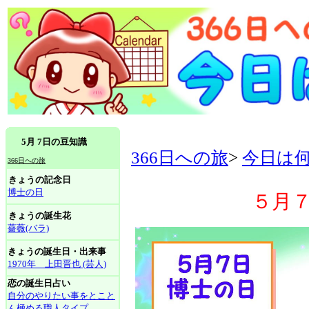
5月 7日の豆知識
366日への旅
>
今日は
366日への旅
きょうの記念日
博士の日
５月
きょうの誕生花
薔薇(バラ)
きょうの誕生日・出来事
1970年 上田晋也 (芸人)
恋の誕生日占い
自分のやりたい事をとこと
ん極める職人タイプ