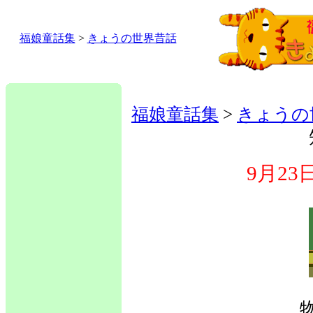
福娘童話集
>
きょうの世界昔話
福娘童話集
>
きょうの
9月2